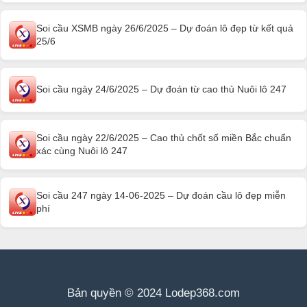
Soi cầu XSMB ngày 26/6/2025 – Dự đoán lô đẹp từ kết quả
25/6
Soi cầu ngày 24/6/2025 – Dự đoán từ cao thủ Nuôi lô 247
Soi cầu ngày 22/6/2025 – Cao thủ chốt số miền Bắc chuẩn
xác cùng Nuôi lô 247
Soi cầu 247 ngày 14-06-2025 – Dự đoán cầu lô đẹp miễn
phí
Bản quyền © 2024 Lodep368.com