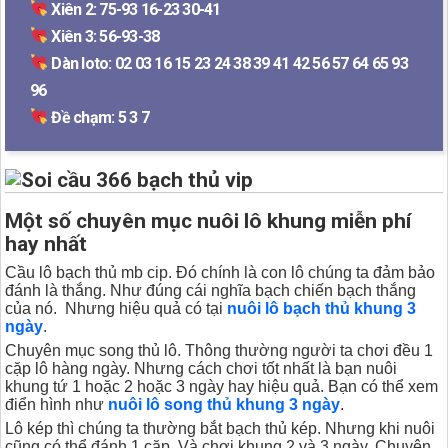
Xiên 2: 75-93 16-23 30-41
Xiên 3: 56-93-38
Dàn loto: 02 03 16 15 23 24 38 39 41 42 56 57 64 65 93
96
Đề chạm: 5 3 7
Một số chuyên mục nuôi lô khung miễn phí
hay nhất
Cầu lô bạch thủ mb cip. Đó chính là con lô chúng ta đảm bảo
đánh là thắng. Như đúng cái nghĩa bạch chiến bạch thắng
của nó. Nhưng hiệu quả có tại
nuôi lô bạch thủ khung 3
ngày
.
Chuyên mục song thủ lô. Thông thường người ta chơi đều 1
cặp lô hàng ngày. Nhưng cách chơi tốt nhất là bạn nuôi
khung tứ 1 hoặc 2 hoặc 3 ngày hay hiệu quả. Bạn có thể xem
điển hình như
nuôi lô song thủ khung 3 ngày
.
Lô kép thì chúng ta thường bắt bạch thủ kép. Nhưng khi nuôi
cũng có thể đánh 1 cặp. Và chơi khung 2 và 3 ngày. Chuyên