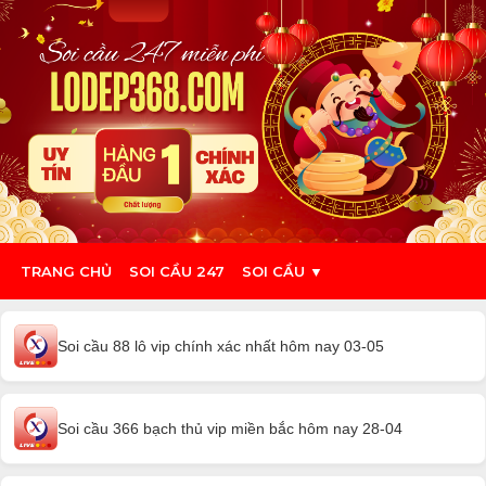
TRANG CHỦ
SOI CẦU 247
SOI CẦU ▼
Soi cầu 88 lô vip chính xác nhất hôm nay 03-05
Soi cầu 366 bạch thủ vip miền bắc hôm nay 28-04