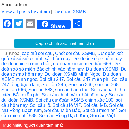
About admin
View all posts by admin
|
Dự đoán XSMB
F
T
E
S
Share
a
wi
m
h
c
tt
ail
ar
Cặp lô chính xác nhất nên chơi
e
er
e
Từ Khóa:
cao thủ soi cầu
,
Chốt soi cầu XSMB
,
Dự đoán kết
b
quả xổ số siêu chính xác hôm nay
,
Dự đoán số de hôm nay
,
dự đoán xổ số miền bắc
,
dự đoán xổ số miền bắc 666
,
Dự
o
đoán xổ số miền Bắc chính xác hôm nay
,
Dự đoán XSMB
,
Dự
đoán xsmb hôm nay
,
Dự đoán XSMB Minh Ngọc
,
Dự đoán
o
XSMB minh ngoc
,
Soi cầu 247
,
Soi cầu 247 miễn phí
,
Soi cầu
247 rồng bạch kim
,
Soi cầu 24h
,
Soi cầu 366
,
soi cầu 368
,
k
Soi cầu 666
,
Soi cầu 888
,
soi cầu bạch thủ
,
Soi cầu bạch thủ
miền Bắc miễn phí
,
Soi cầu chính xác nhất hôm nay
,
Soi cầu
dự đoán XSMB
,
Soi cầu dự đoán XSMB chính xác 100
,
soi
cầu hôm nay
,
Soi cầu lô
,
Soi cầu lô VIP
,
Soi cầu MB
,
Soi cầu
MB Rồng Bạch Kim
,
Soi cầu Miền Bắc
,
Soi cầu miễn phí
,
Soi
cầu miễn phí 888
,
Soi cầu Rồng Bạch Kim
,
Soi cầu Việt
Mục nhiều người quan tâm nhất