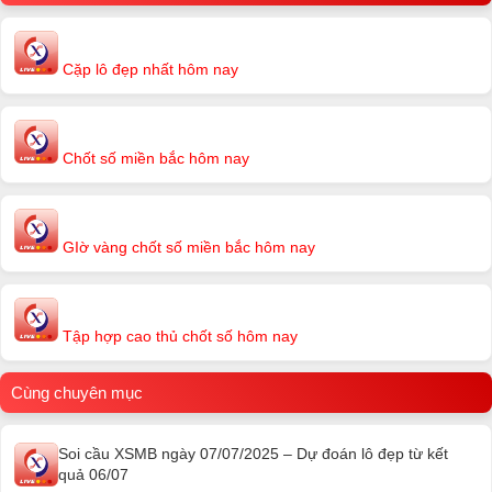
Cặp lô đẹp nhất hôm nay
Chốt số miền bắc hôm nay
GIờ vàng chốt số miền bắc hôm nay
Tập hợp cao thủ chốt số hôm nay
Cùng chuyên mục
Soi cầu XSMB ngày 07/07/2025 – Dự đoán lô đẹp từ kết
quả 06/07