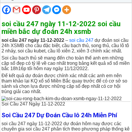
soi cầu 247 ngày 11-12-2022 soi cầu
miền bắc dự đoán 24h xsmb
soi cầu 247 ngày 11-12-2022
–
soi cầu 247
dự đoán soi cầu
24h XSMB cho cầu đặc biệt, cầu bạch thủ, song thủ, cầu lô tô
2 nháy, soi cầu kubet, cầu lô xiên 2, xiên 3 chính xác nhất.
Soi cầu bạch thủ sẽ mang đến cho toàn thể anh em những
cặp số đẹp có tỷ lệ về cao nhất trong bảng kết quả xổ số miền
bắc 18h16p tối hôm nay ngày 11/12/2022.
Để kết quả dự đoán được chính xác nhất các anh em nên
tham khảo lại KQ xổ số Miền Bắc quay trước để có cơ sở so
sánh và chọn lựa được những cặp số đẹp nhất có cơ hội
trúng giải cao nhất.
Soi Cầu 247 Ngày 11-12-2022
Soi Cầu 247 Dự Đoán Cầu lô 24h Miễn Phí
soi cầu 247 ngày 11-12-2022 dự đoán hôm nay được các
chuyên gia soi cầu 247 phân tích theo phương pháp thống kê