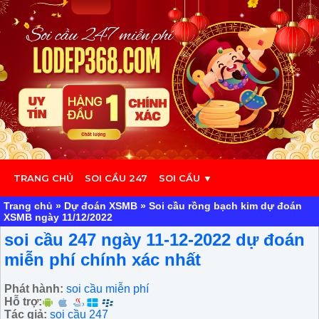
TRANG CHỦ
SOI CẦU 247
SOI CẦU ▼
Trang chủ
»
Dự đoán XSMB
»
Soi cầu rồng bạch kim dự đoán
XSMB ngày 11/12/2022
soi cầu 247 ngày 11-12-2022 dự đoán
miễn phí chính xác nhất
Phát hành:
soi cầu miễn phí
Hỗ trợ:
Tác giả:
soi cầu 247