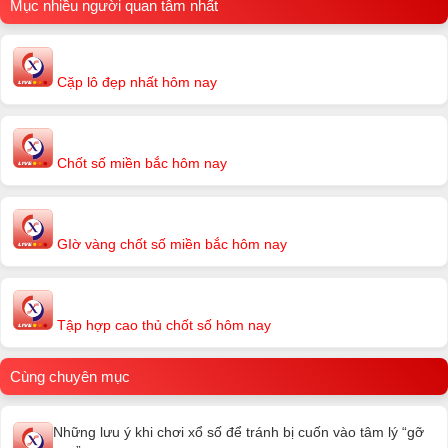
Mục nhiều người quan tâm nhất
Cặp lô đẹp nhất hôm nay
Chốt số miền bắc hôm nay
GIờ vàng chốt số miền bắc hôm nay
Tập hợp cao thủ chốt số hôm nay
Cùng chuyên mục
Những lưu ý khi chơi xổ số để tránh bị cuốn vào tâm lý “gỡ