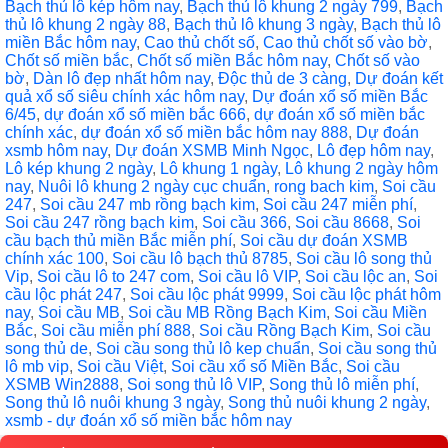
b
Bạch thủ lô kép hôm nay
,
Bạch thủ lô khung 2 ngày 799
,
Bạch
thủ lô khung 2 ngày 88
,
Bạch thủ lô khung 3 ngày
,
Bạch thủ lô
o
miền Bắc hôm nay
,
Cao thủ chốt số
,
Cao thủ chốt số vào bờ
,
Chốt số miền bắc
,
Chốt số miền Bắc hôm nay
,
Chốt số vào
o
bờ
,
Dàn lô đẹp nhất hôm nay
,
Độc thủ de 3 càng
,
Dự đoán kết
quả xổ số siêu chính xác hôm nay
,
Dự đoán xổ số miền Bắc
k
6/45
,
dự đoán xổ số miền bắc 666
,
dự đoán xổ số miền bắc
chính xác
,
dự đoán xổ số miền bắc hôm nay 888
,
Dự đoán
xsmb hôm nay
,
Dự đoán XSMB Minh Ngọc
,
Lô đẹp hôm nay
,
Lô kép khung 2 ngày
,
Lô khung 1 ngày
,
Lô khung 2 ngày hôm
nay
,
Nuôi lô khung 2 ngày cục chuẩn
,
rong bach kim
,
Soi cầu
247
,
Soi cầu 247 mb rồng bạch kim
,
Soi cầu 247 miễn phí
,
Soi cầu 247 rồng bạch kim
,
Soi cầu 366
,
Soi cầu 8668
,
Soi
cầu bạch thủ miền Bắc miễn phí
,
Soi cầu dự đoán XSMB
chính xác 100
,
Soi cầu lô bạch thủ 8785
,
Soi cầu lô song thủ
Vip
,
Soi cầu lô to 247 com
,
Soi cầu lô VIP
,
Soi cầu lộc an
,
Soi
cầu lộc phát 247
,
Soi cầu lộc phát 9999
,
Soi cầu lộc phát hôm
nay
,
Soi cầu MB
,
Soi cầu MB Rồng Bạch Kim
,
Soi cầu Miền
Bắc
,
Soi cầu miễn phí 888
,
Soi cầu Rồng Bạch Kim
,
Soi cầu
song thủ de
,
Soi cầu song thủ lô kep chuẩn
,
Soi cầu song thủ
lô mb vip
,
Soi cầu Việt
,
Soi cầu xổ số Miền Bắc
,
Soi cầu
XSMB Win2888
,
Soi song thủ lô VIP
,
Song thủ lô miễn phí
,
Song thủ lô nuôi khung 3 ngày
,
Song thủ nuôi khung 2 ngày
,
xsmb - dự đoán xổ số miền bắc hôm nay