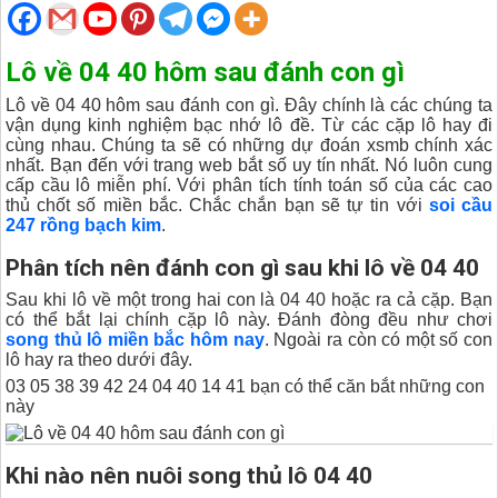
Lô về 04 40 hôm sau đánh con gì
Lô về 04 40 hôm sau đánh con gì. Đây chính là các chúng ta
vận dụng kinh nghiệm bạc nhớ lô đề. Từ các cặp lô hay đi
cùng nhau. Chúng ta sẽ có những dự đoán xsmb chính xác
nhất. Bạn đến với trang web bắt số uy tín nhất. Nó luôn cung
cấp cầu lô miễn phí. Với phân tích tính toán số của các cao
thủ chốt số miền bắc. Chắc chắn bạn sẽ tự tin với
soi cầu
247 rồng bạch kim
.
Phân tích nên đánh con gì sau khi lô về 04 40
Sau khi lô về một trong hai con là 04 40 hoặc ra cả cặp. Bạn
có thể bắt lại chính cặp lô này. Đánh đòng đều như chơi
song thủ lô miền bắc hôm nay
. Ngoài ra còn có một số con
lô hay ra theo dưới đây.
03 05 38 39 42 24 04 40 14 41 bạn có thể căn bắt những con
này
Khi nào nên nuôi song thủ lô 04 40