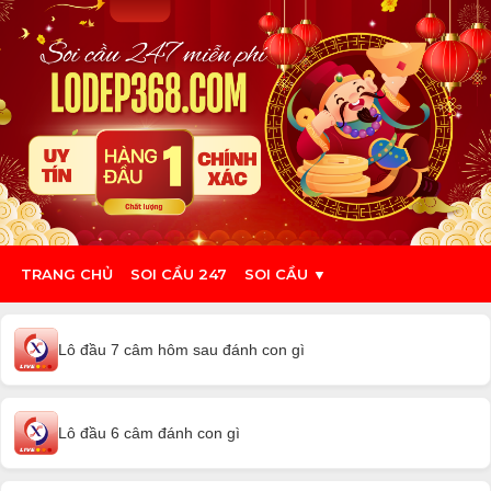
TRANG CHỦ
SOI CẦU 247
SOI CẦU ▼
Lô đầu 7 câm hôm sau đánh con gì
Lô đầu 6 câm đánh con gì