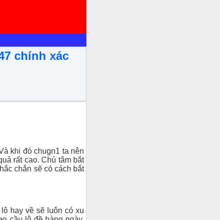
47 chính xác
Và khi đó chugn1 ta nên
 quả rất cao. Chú tâm bắt
chắc chắn sẽ có cách bắt
 lô hay về sẽ luôn có xu
heo cầu lô đề hàng ngày.