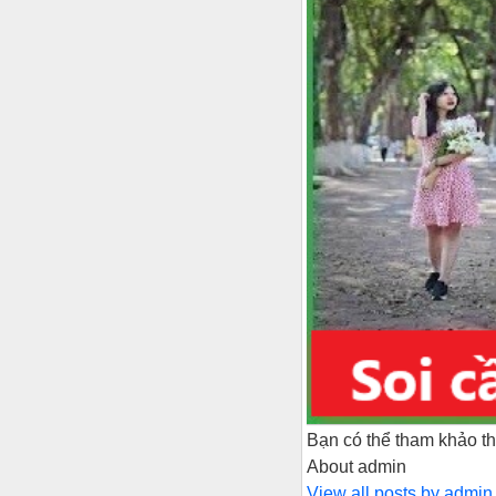
Bạn có thể tham khảo 
About admin
View all posts by admin