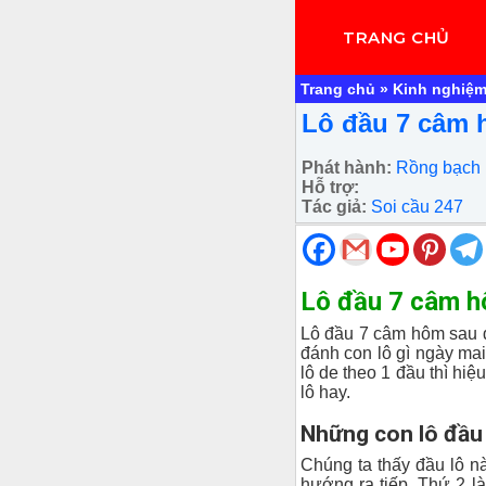
TRANG CHỦ
Trang chủ
»
Kinh nghiệ
Lô đầu 7 câm h
Phát hành:
Rồng bạch 
Hỗ trợ:
Tác giả:
Soi cầu 247
Lô đầu 7 câm h
Lô đầu 7 câm hôm sau đ
đánh con lô gì ngày mai.
lô de theo 1 đầu thì hi
lô hay.
Những con lô đầu
Chúng ta thấy đầu lô nà
hướng ra tiếp. Thứ 2 là