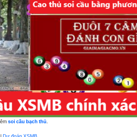
thêm
soi cầu bạch thủ
.
|
Dự đoán XSMB