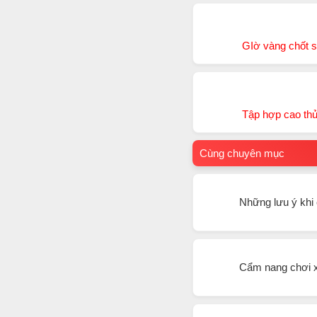
GIờ vàng chốt 
Tập hợp cao thủ
Cùng chuyên mục
Những lưu ý khi 
Cẩm nang chơi xổ