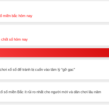
số miền bắc hôm nay
 chốt số hôm nay
chơi xổ số để tránh bị cuốn vào tâm lý “gỡ gạc”
 số miền Bắc ít rủi ro nhất cho người mới và dân chơi lâu năm