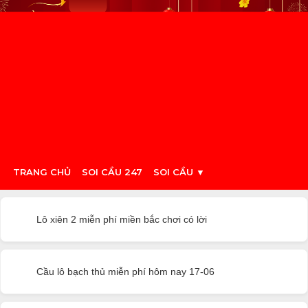
TRANG CHỦ
SOI CẦU 247
SOI CẦU ▼
Lô xiên 2 miễn phí miền bắc chơi có lời
Cầu lô bạch thủ miễn phí hôm nay 17-06