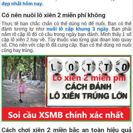
đẹp nhất hôm nay
.
Có nên nuôi lô xiên 2 miễn phí không
Thực tế bạn chắc chắn có thể dùng nó để nuôi. Bạn có thể
đánh tương tự như
nuôi lô cặp khung 3 ngày
. Bạn phải
nắm rõ cặp lô đó có cầu trong ngày bạn đánh. Mình thấy 1 số
cặp lô xiên 2 hay về. Tùy thuộc vào từng giai đoạn loto quay
số. Cho nên với cặp lô đã cung cấp. Bạn có thể dùng nó nuôi
cũng hay trúng.
Cách chơi xiên 2 miền bắc an toàn hiệu quả