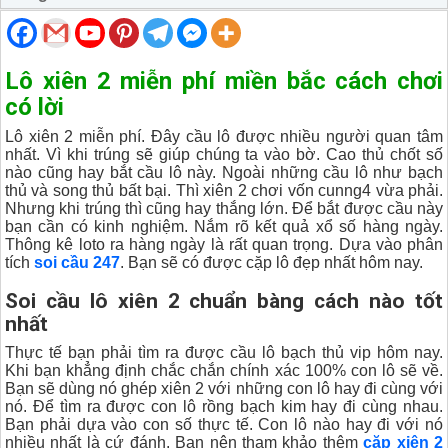
Lô xiên 2 miễn phí miền bắc cách chơi
có lời
Lô xiên 2 miễn phí. Đây cầu lô được nhiều người quan tâm
nhất. Vì khi trúng sẽ giúp chúng ta vào bờ. Cao thủ chốt số
nào cũng hay bắt cầu lô này. Ngoài những cầu lô như bạch
thủ và song thủ bất bại. Thì xiên 2 chơi vốn cunng4 vừa phải.
Nhưng khi trúng thì cũng hay thắng lớn. Để bắt được cầu này
bạn cần có kinh nghiệm. Nắm rõ kết quả xổ số hàng ngày.
Thông kê loto ra hàng ngày là rất quan trọng. Dựa vào phân
tích
soi cầu 247
. Bạn sẽ có được cặp lô đẹp nhất hôm nay.
Soi cầu lô xiên 2 chuẩn bàng cách nào tốt
nhất
Thực tế bạn phải tìm ra được cầu lô bạch thủ vip hôm nay.
Khi bạn khẳng định chắc chắn chính xác 100% con lô sẽ về.
Bạn sẽ dùng nó ghép xiên 2 với những con lô hay đi cùng với
nó. Để tìm ra được con lô rồng bạch kim hay đi cùng nhau.
Bạn phải dựa vào con số thực tế. Con lô nào hay đi với nó
nhiều nhất là cứ đánh. Bạn nên tham khảo thêm
cặp xiên 2