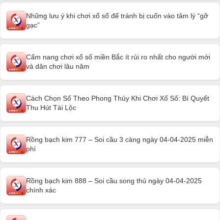
Những lưu ý khi chơi xổ số để tránh bị cuốn vào tâm lý “gỡ
gạc”
Cẩm nang chơi xổ số miền Bắc ít rủi ro nhất cho người mới
và dân chơi lâu năm
Cách Chọn Số Theo Phong Thủy Khi Chơi Xổ Số: Bí Quyết
Thu Hút Tài Lộc
Rồng bạch kim 777 – Soi cầu 3 càng ngày 04-04-2025 miễn
phí
Rồng bạch kim 888 – Soi cầu song thủ ngày 04-04-2025
chính xác