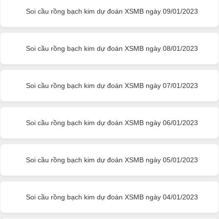
Soi cầu rồng bạch kim dự đoán XSMB ngày 09/01/2023
Soi cầu rồng bạch kim dự đoán XSMB ngày 08/01/2023
Soi cầu rồng bạch kim dự đoán XSMB ngày 07/01/2023
Soi cầu rồng bạch kim dự đoán XSMB ngày 06/01/2023
Soi cầu rồng bạch kim dự đoán XSMB ngày 05/01/2023
Soi cầu rồng bạch kim dự đoán XSMB ngày 04/01/2023