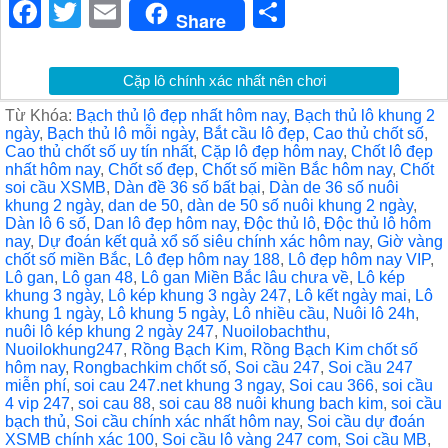
F
T
E
S
Share
a
wi
m
h
c
tt
ail
ar
Cặp lô chính xác nhất nên chơi
e
er
e
Từ Khóa:
Bạch thủ lô đẹp nhất hôm nay
,
Bạch thủ lô khung 2
b
ngày
,
Bạch thủ lô mỗi ngày
,
Bắt cầu lô đẹp
,
Cao thủ chốt số
,
Cao thủ chốt số uy tín nhất
,
Cặp lô đẹp hôm nay
,
Chốt lô đẹp
o
nhất hôm nay
,
Chốt số đẹp
,
Chốt số miền Bắc hôm nay
,
Chốt
soi cầu XSMB
,
Dàn đề 36 số bất bại
,
Dàn de 36 số nuôi
o
khung 2 ngày
,
dan de 50
,
dàn de 50 số nuôi khung 2 ngày
,
Dàn lô 6 số
,
Dan lô đẹp hôm nay
,
Độc thủ lô
,
Độc thủ lô hôm
k
nay
,
Dự đoán kết quả xổ số siêu chính xác hôm nay
,
Giờ vàng
chốt số miền Bắc
,
Lô đẹp hôm nay 188
,
Lô đẹp hôm nay VIP
,
Lô gan
,
Lô gan 48
,
Lô gan Miền Bắc lâu chưa về
,
Lô kép
khung 3 ngày
,
Lô kép khung 3 ngày 247
,
Lô kết ngày mai
,
Lô
khung 1 ngày
,
Lô khung 5 ngày
,
Lô nhiều cầu
,
Nuôi lô 24h
,
nuôi lô kép khung 2 ngày 247
,
Nuoilobachthu
,
Nuoilokhung247
,
Rồng Bạch Kim
,
Rồng Bạch Kim chốt số
hôm nay
,
Rongbachkim chốt số
,
Soi cầu 247
,
Soi cầu 247
miễn phí
,
soi cau 247.net khung 3 ngay
,
Soi cau 366
,
soi cầu
4 vip 247
,
soi cau 88
,
soi cau 88 nuôi khung bach kim
,
soi cầu
bạch thủ
,
Soi cầu chính xác nhất hôm nay
,
Soi cầu dự đoán
XSMB chính xác 100
,
Soi cầu lô vàng 247 com
,
Soi cầu MB
,