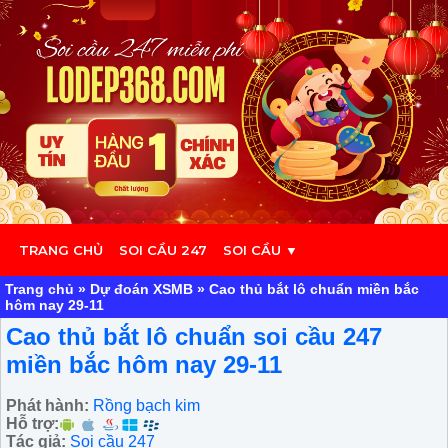
TRANG CHỦ
SOI CẦU 247
SOI CẦU ▼
Trang chủ
»
Dự đoán XSMB
»
Cao thủ bắt lô chuẩn miền bắc
hôm nay 29-11
Cao thủ bắt lô chuẩn soi cầu 247
miền bắc hôm nay 29-11
Phát hành:
Rồng bạch kim
Hỗ trợ:
Tác giả:
Soi cầu 247