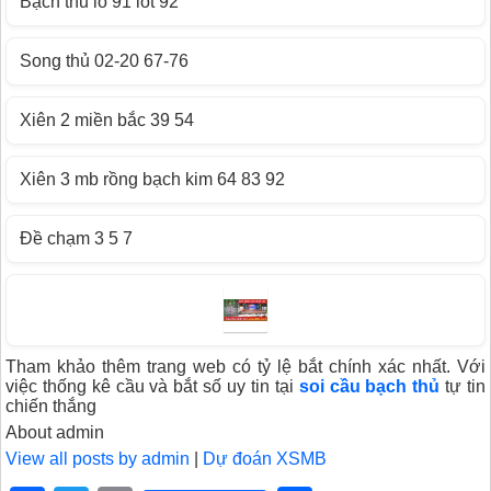
Bạch thủ lô 91 lót 92
Song thủ 02-20 67-76
Xiên 2 miền bắc 39 54
Xiên 3 mb rồng bạch kim 64 83 92
Đề chạm 3 5 7
Tham khảo thêm trang web có tỷ lệ bắt chính xác nhất. Với
việc thống kê cầu và bắt số uy tin tại
soi cầu bạch thủ
tự tin
chiến thắng
About admin
View all posts by admin
|
Dự đoán XSMB