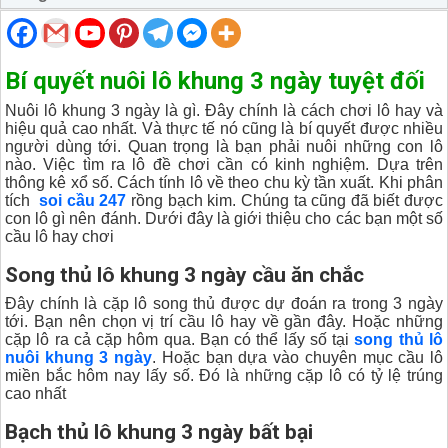
Bí quyết nuôi lô khung 3 ngày tuyệt đối
Nuôi lô khung 3 ngày là gì. Đây chính là cách chơi lô hay và
hiệu quả cao nhất. Và thực tế nó cũng là bí quyết được nhiều
người dùng tới. Quan trọng là bạn phải nuôi những con lô
nào. Việc tìm ra lô đề chơi cần có kinh nghiệm. Dựa trên
thông kê xổ số. Cách tính lô về theo chu kỳ tần xuất. Khi phân
tích
soi cầu 247
rồng bạch kim. Chúng ta cũng đã biết được
con lô gì nên đánh. Dưới đây là giới thiệu cho các bạn một số
cầu lô hay chơi
Song thủ lô khung 3 ngày cầu ăn chắc
Đây chính là cặp lô song thủ được dự đoán ra trong 3 ngày
tới. Bạn nên chọn vị trí cầu lô hay về gần đây. Hoặc những
cặp lô ra cả cặp hôm qua. Bạn có thể lấy số tại
song thủ lô
nuôi khung 3 ngày
. Hoặc bạn dựa vào chuyên mục cầu lô
miền bắc hôm nay lấy số. Đó là những cặp lô có tỷ lệ trúng
cao nhất
Bạch thủ lô khung 3 ngày bất bại