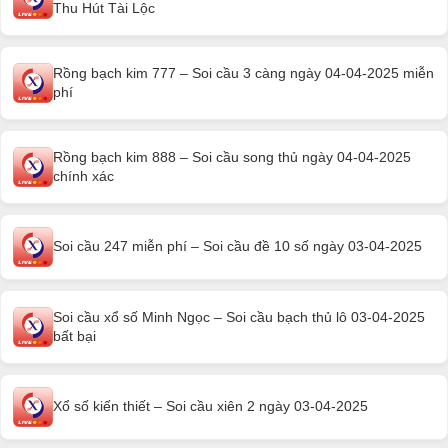
Thu Hút Tài Lộc
Rồng bạch kim 777 – Soi cầu 3 càng ngày 04-04-2025 miễn
phí
Rồng bạch kim 888 – Soi cầu song thủ ngày 04-04-2025
chính xác
Soi cầu 247 miễn phí – Soi cầu đề 10 số ngày 03-04-2025
Soi cầu xổ số Minh Ngọc – Soi cầu bạch thủ lô 03-04-2025
bất bại
Xổ số kiến thiết – Soi cầu xiên 2 ngày 03-04-2025