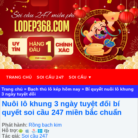
TRANG CHỦ
SOI CẦU 247
SOI CẦU ▼
Trang chủ
»
Bạch thủ lô kép hôm nay
»
Bí quyết nuôi lô khung
3 ngày tuyệt đối
Nuôi lô khung 3 ngày tuyệt đối bí
quyết soi cầu 247 miền bắc chuẩn
Phát hành:
Rồng bạch kim
Hỗ trợ:
Tác giả:
Soi cầu 247