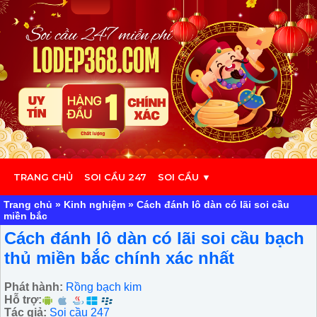
TRANG CHỦ
SOI CẦU 247
SOI CẦU ▼
Trang chủ
»
Kinh nghiệm
»
Cách đánh lô dàn có lãi soi cầu
miền bắc
Cách đánh lô dàn có lãi soi cầu bạch
thủ miền bắc chính xác nhất
Phát hành:
Rồng bạch kim
Hỗ trợ:
Tác giả:
Soi cầu 247