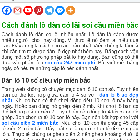
Cách đánh lô dàn có lãi soi cầu miền bắc
Cách đánh lô dàn có lãi nhiều nhất. Lô dàn là cách được
nhiều người chơi hay dùng. Vì thực tế nó đem lại hiệu quả
cao. Đây cũng là cách chơi an toàn nhất. Việc chúng ta làm là
chỉ cần tìm ra được dàn lô đẹp nhất hôm nay. Bằng cách vận
dụng một số phương pháp bắt lô hay dùng. Bạn cũng có thể
dựa vào phân tích
soi cầu 247 miễn phí
. Bài viết mới hàng
ngày có nêu ra những cặp lô nên đánh nhất
Dàn lô 10 số siêu víp miền bắc
Trang web không có chuyên mục dàn lô 10 con số. Tuy nhiên
bạn có thể kết hợp giữa dàn lô 4 số với
dàn lô 6 số đẹp
nhất
. Khi đó bạn có thể chơi đồng đều 10 con lô này hàng
ngày. Hoặc bạn dùng nó ghép xiên 2 mb. Khi chơi lô bạn có
thể kết hợp đánh xiên 2. Tuy nhiên nên dùng từ 4 tới 5 con đề
ghép. Bạn chọn ra tữ 10 con lô này. Bạn nên kết hợp chơi với
soi cầu xiên 2 miền bắc
. Nếu chơi 10 con thì chúng 45 cặp
lô xiên 2 miền bắc. Đây thật sự là người chơi lô đề cơm gạo
lớn. Thực tế chúng ta ghép xiên 2 nên ghép khoảng 4 tới 6
con. Trong 4 con thì ta ghép được 6 cặp xiên. Còn 6 con ta