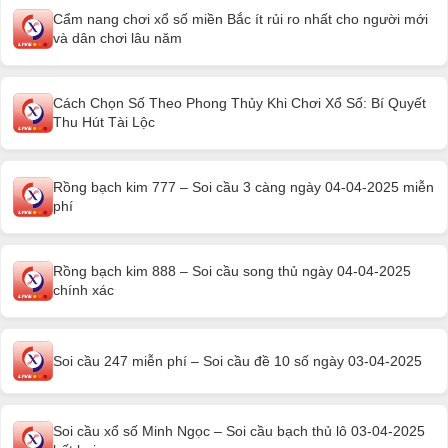
Cẩm nang chơi xổ số miền Bắc ít rủi ro nhất cho người mới
và dân chơi lâu năm
Cách Chọn Số Theo Phong Thủy Khi Chơi Xổ Số: Bí Quyết
Thu Hút Tài Lộc
Rồng bạch kim 777 – Soi cầu 3 càng ngày 04-04-2025 miễn
phí
Rồng bạch kim 888 – Soi cầu song thủ ngày 04-04-2025
chính xác
Soi cầu 247 miễn phí – Soi cầu đề 10 số ngày 03-04-2025
Soi cầu xổ số Minh Ngọc – Soi cầu bạch thủ lô 03-04-2025