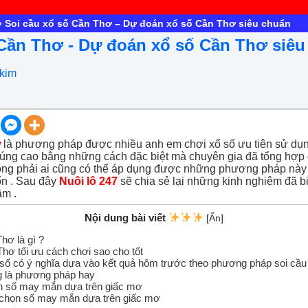
»
Soi cầu xổ số Cần Thơ – Dự đoán xổ số Cần Thơ siêu chuẩn
 Cần Thơ - Dự đoán xổ số Cần Thơ siêu
kim
ơ
là phương
pháp được nhiều anh em chơi xổ số ưu tiên sử dụ
ệ trúng cao bằng những cách đặc biệt mà chuyên gia đã tổng hợ
hông phải ai cũng có thể áp dụng được những phương pháp này 
n . Sau đây
N
uôi
lô 247
sẽ chia sẻ lại những kinh nghiệm đã b
âm .
Nội dung bài viết
[
Ẩn
]
hơ là gì ?
hơ tối ưu cách chơi sao cho tốt
số có ý nghĩa dựa vào kết quả hôm trước theo phương pháp soi cầ
 là phương pháp hay
n số may mắn dựa trên giấc mơ
chọn số may mắn dựa trên giấc mơ