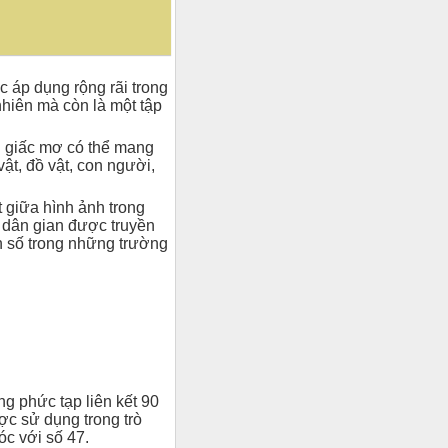
 áp dụng rộng rãi trong
hiên mà còn là một tập
ng giấc mơ có thể mang
ật, đồ vật, con người,
t giữa hình ảnh trong
 dân gian được truyền
on số trong những trường
ng phức tạp liên kết 90
ợc sử dụng trong trò
óc với số 47.