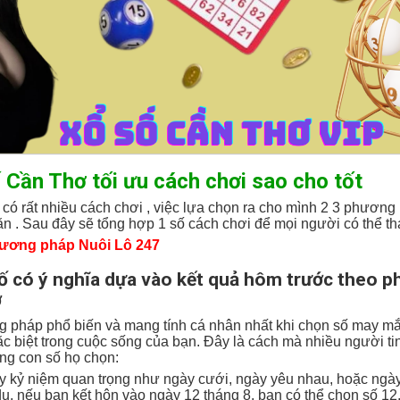
 Cần Thơ tối ưu cách chơi sao cho tốt
có rất nhiều cách chơi , việc lựa chọn ra cho mình 2 3 phươn
ăn . Sau đây sẽ tổng hợp 1 số cách chơi để mọi người có thể t
ương pháp Nuôi Lô 247
ố có ý nghĩa dựa vào kết quả hôm trước theo p
ơ
 pháp phổ biến và mang tính cá nhân nhất khi chọn số may mắn
ặc biệt trong cuộc sống của bạn. Đây là cách mà nhiều người tin
ng con số họ chọn:
y kỷ niệm quan trọng như ngày cưới, ngày yêu nhau, hoặc ngà
dụ, nếu bạn kết hôn vào ngày 12 tháng 8, bạn có thể chọn số 12