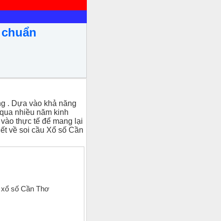
 chuẩn
ng . Dựa vào khả năng
p qua nhiều năm kinh
vào thực tế để mang lại
iết về soi cầu Xổ số Cần
u xổ số Cần Thơ