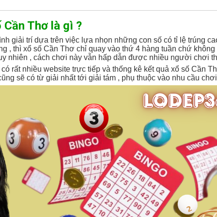
 Cần Thơ là gì ?
nh giải trí dựa trên việc lựa nhọn những con số có tỉ lệ trúng c
ng , thì xổ số Cần Thơ chỉ quay vào thứ 4 hàng tuần chứ khôn
y nhiên , cách chơi này vẫn hấp dẫn được nhiều người chơi th
 có rất nhiều website trực tiếp và thống kê kết quả xổ số Cần 
ũng sẽ có từ giải nhất tới giải tám , phụ thuộc vào nhu cầu chơ