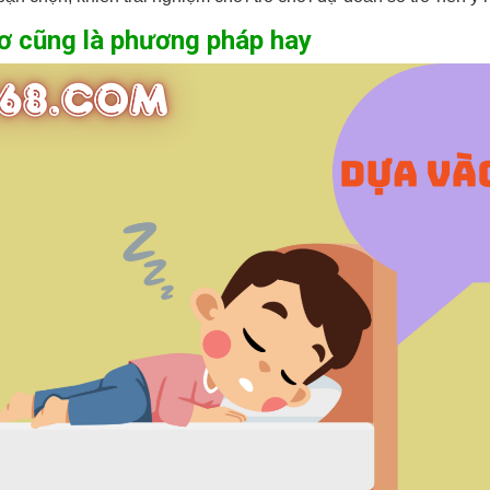
ơ cũng là phương pháp hay