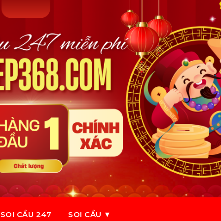
SOI CẦU 247
SOI CẦU ▼