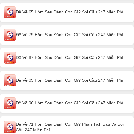
Đề Về 65 Hôm Sau Đánh Con Gì? Soi Cầu 247 Miễn Phí
Đề Về 79 Hôm Sau Đánh Con Gì? Soi Cầu 247 Miễn Phí
Đề Về 87 Hôm Sau Đánh Con Gì? Soi Cầu 247 Miễn Phí
Đề Về 09 Hôm Sau Đánh Con Gì? Soi Cầu 247 Miễn Phí
Đề Về 96 Hôm Sau Đánh Con Gì? Soi Cầu 247 Miễn Phí
Đề Về 71 Hôm Sau Đánh Con Gì? Phân Tích Sâu Và Soi
Cầu 247 Miễn Phí