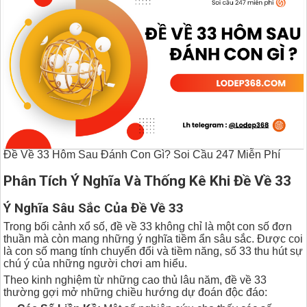
Đề Về 33 Hôm Sau Đánh Con Gì? Soi Cầu 247 Miễn Phí
Phân Tích Ý Nghĩa Và Thống Kê Khi Đề Về 33
Ý Nghĩa Sâu Sắc Của Đề Về 33
Trong bối cảnh xổ số, đề về 33 không chỉ là một con số đơn
thuần mà còn mang những ý nghĩa tiềm ẩn sâu sắc. Được coi
là con số mang tính chuyển đổi và tiềm năng, số 33 thu hút sự
chú ý của những người chơi am hiểu.
Theo kinh nghiệm từ những cao thủ lâu năm, đề về 33
thường gợi mở những chiều hướng dự đoán độc đáo: