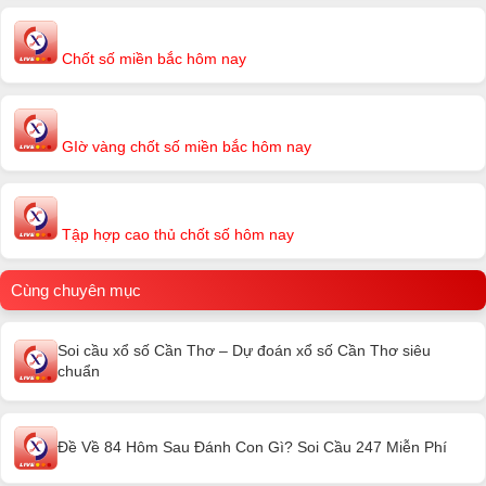
Chốt số miền bắc hôm nay
GIờ vàng chốt số miền bắc hôm nay
Tập hợp cao thủ chốt số hôm nay
Cùng chuyên mục
Soi cầu xổ số Cần Thơ – Dự đoán xổ số Cần Thơ siêu
chuẩn
Đề Về 84 Hôm Sau Đánh Con Gì? Soi Cầu 247 Miễn Phí