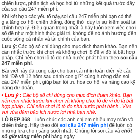
chiến lược, phân tích và học hỏi từ những kết quả trước đây
của soi cầu 247 miễn phí.
Khi kết hợp các yếu tố này,soi cầu 247 miễn phí bạn có thể
gia tăng cơ hội chiến thắng, đồng thời duy trì sự kiểm soát tài
chính hợp lý. Điều quan trọng nhất là hãy luôn xem việc chơi
số đề như một hình thức giải trí, không để nó ảnh hưởng đến
cuộc sống cá nhân và tài chính của bạn.
Lưu ý
: Các bộ số chỉ dùng cho mục đích tham khảo. Bạn nên
cân nhắc trước khi chơi và không chơi lô đề vì đó là bất hợp
pháp. Chỉ nên chơi lô tô do nhà nước phát hành theo
soi cầu
247 miễn phí
.
Bài viết này đã cung cấp cho bạn cái nhìn toàn diện về câu
hỏi “Đề về 12 hôm sau đánh con gì?” cùng hướng dẫn soi
cầu 247 miễn phí, giúp bạn tối ưu hóa cơ hội và nâng cao kỹ
năng dự đoán.
•
Lưu ý :
Các bộ số chỉ dùng cho mục đích tham khảo. Bạn
nên cân nhắc trước khi chơi và không chơi lô đề vì đó là bất
hợp pháp . Chỉ nên chơi lô tô do nhà nước phát hành . Vừa
vui vừa đảm bảo ích nước lợi nhà bạn nhé.
LÔ ĐẸP 368
– luôn chúc các anh chị em nhiều may mắn và
chiến thắng. Hãy theo dõi
soi cầu 247 miễn phi
để luôn có
những lựa chọn sáng suốt nhất . Chúng tôi soi cầu và
chốt
số giờ vàng
miễn phí hàng ngày.