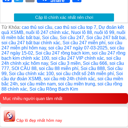
Share
a
wi
m
h
c
tt
ail
ar
Cặp lô chính xác nhất nên chơi
e
er
e
Từ Khóa:
cao thủ soi cầu
,
cao thủ soi cầu top 7
,
Dự đoán kết
b
quả XSMB
,
nuôi lô 247 chính xác
,
Nuoi lô 88
,
nuôi lô 99
,
nuôi
lô miền bắc bất bại
,
Soi cầu
,
Soi cầu 247
,
Soi cầu 247 bất bại
,
o
soi cầu 247 bất bại chính xác
,
Soi cầu 247 miễn phí
,
soi cầu
247 miễn phí hôm nay
,
soi cầu 247 ngày 07-03-2025
,
soi cầu
o
247 ngày 15-02
,
Soi cầu 247 rồng bạch kim
,
soi cầu 247 rồng
bạch kim chính xác 100
,
soi cầu 247 VIP chính xác
,
soi cầu
k
24h chính xác hôm nay
,
Soi cầu 3 miền
,
Soi cầu 666
,
soi cầu
777
,
SOI CẦU 88
,
soi cầu 88 miễn phí
,
Soi cầu 888
,
Soi cầu
99
,
Soi cầu chính xác 100
,
soi cầu chốt số 24h miễn phí
,
Soi
cầu dự đoán XSMB
,
soi cầu mb 24h chính xác
,
soi cầu miền
bắc 24h
,
soi cầu miền nam
,
soi cầu miền trung
,
soi cầu rồng
88 chính xác
,
Soi cầu Rồng Bạch Kim
Mục nhiều người quan tâm nhất
Cặp lô đẹp nhất hôm nay