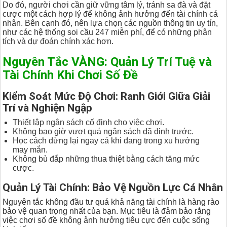
Do đó, người chơi cần giữ vững tâm lý, tránh sa đà và đặt
cược một cách hợp lý để không ảnh hưởng đến tài chính cá
nhân. Bên cạnh đó, nên lựa chọn các nguồn thông tin uy tín,
như các hệ thống soi cầu 247 miễn phí, để có những phân
tích và dự đoán chính xác hơn.
Nguyên Tắc VÀNG: Quản Lý Trí Tuệ và
Tài Chính Khi Chơi Số Đề
Kiểm Soát Mức Độ Chơi: Ranh Giới Giữa Giải
Trí và Nghiện Ngập
Thiết lập ngân sách cố định cho việc chơi.
Không bao giờ vượt quá ngân sách đã định trước.
Học cách dừng lại ngay cả khi đang trong xu hướng
may mắn.
Không bù đắp những thua thiệt bằng cách tăng mức
cược.
Quản Lý Tài Chính: Bảo Vệ Nguồn Lực Cá Nhân
Nguyên tắc không đầu tư quá khả năng tài chính là hàng rào
bảo vệ quan trọng nhất của bạn. Mục tiêu là đảm bảo rằng
việc chơi số đề không ảnh hưởng tiêu cực đến cuộc sống