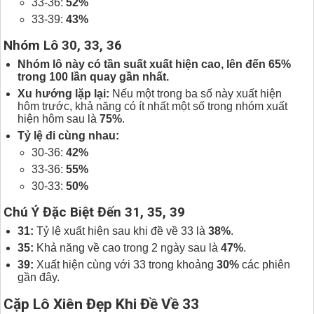
33-36:
52%
33-39:
43%
Nhóm Lô 30, 33, 36
Nhóm lô này có tần suất xuất hiện cao, lên đến 65%
trong 100 lần quay gần nhất.
Xu hướng lặp lại:
Nếu một trong ba số này xuất hiện
hôm trước, khả năng có ít nhất một số trong nhóm xuất
hiện hôm sau là
75%
.
Tỷ lệ đi cùng nhau:
30-36:
42%
33-36:
55%
30-33:
50%
Chú Ý Đặc Biệt Đến 31, 35, 39
31:
Tỷ lệ xuất hiện sau khi đề về 33 là
38%
.
35:
Khả năng về cao trong 2 ngày sau là
47%
.
39:
Xuất hiện cùng với 33 trong khoảng
30%
các phiên
gần đây.
Cặp Lô Xiên Đẹp Khi Đề Về 33