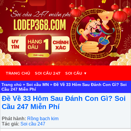
TRANG CHỦ
SOI CẦU 247
SOI CẦU ▼
Trang chủ
»
Soi cầu MN
»
Đề Về 33 Hôm Sau Đánh Con Gì? Soi
Cầu 247 Miễn Phí
Đề Về 33 Hôm Sau Đánh Con Gì? Soi
Cầu 247 Miễn Phí
Phát hành:
Rồng bạch kim
Tác giả:
Soi cầu 247