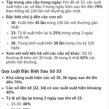
Tập trung vào cầu trong ngày:
Khi đề về 33, xác suất
xuất hiện các số đầu 3 trong ngày hôm sau lên đến
78%
theo thống kê 100 lần mở thưởng gần nhất.
Đặc biệt chú ý đến các con số:
30:
Xuất hiện
45 lần
trong 100 lần mở thưởng gần
nhất.
33:
Tỷ lệ xuất hiện lại là
25%
trong vòng 3 ngày
sau khi về.
36:
Trung bình xuất hiện
38 lần
trong chu kỳ 100
ngày.
Xem xét mối liên hệ với các cầu số khác:
Số 33
thường đi kèm với 30 hoặc 36 trong ít nhất
62%
các
phiên mở thưởng.
Quy Luật Đặc Biệt Sau Số 33
Khả năng xuất hiện các số 30, 36 ngay sau đó lên
đến 70%.
Các số liền kề (32, 34) có xác suất xuất hiện khoảng
40%.
Tỷ lệ số lặp lại trong 3 ngày sau khi về 33:
33-30:
48%