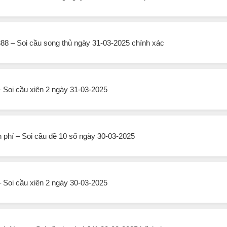
88 – Soi cầu song thủ ngày 31-03-2025 chính xác
 – Soi cầu xiên 2 ngày 31-03-2025
 phí – Soi cầu đề 10 số ngày 30-03-2025
 – Soi cầu xiên 2 ngày 30-03-2025