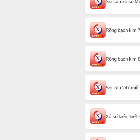
Soi cầu xổ số Mi
Rồng bạch kim 7
Rồng bạch kim 8
Soi cầu 247 miễn
Xổ số kiến thiết