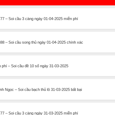
77 – Soi cầu 3 càng ngày 01-04-2025 miễn phí
88 – Soi cầu song thủ ngày 01-04-2025 chính xác
 phí – Soi cầu đề 10 số ngày 31-03-2025
nh Ngọc – Soi cầu bạch thủ lô 31-03-2025 bất bại
77 – Soi cầu 3 càng ngày 31-03-2025 miễn phí