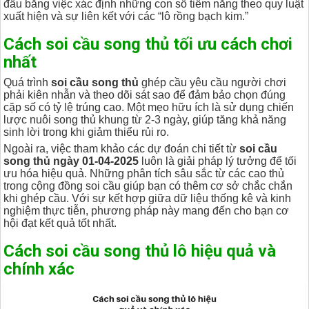
đầu bằng việc xác định những con số tiềm năng theo quy luật
xuất hiện và sự liên kết với các “lô rồng bạch kim.”
Cách soi cầu song thủ tối ưu cách chơi
nhất
Quá trình
soi cầu song thủ
ghép cầu yêu cầu người chơi
phải kiên nhẫn và theo dõi sát sao để đảm bảo chọn đúng
cặp số có tỷ lệ trúng cao. Một mẹo hữu ích là sử dụng chiến
lược nuôi song thủ khung từ 2-3 ngày, giúp tăng khả năng
sinh lời trong khi giảm thiểu rủi ro.
Ngoài ra, việc tham khảo các dự đoán chi tiết từ
soi cầu
song thủ ngày 01-04-2025
luôn là giải pháp lý tưởng để tối
ưu hóa hiệu quả. Những phân tích sâu sắc từ các cao thủ
trong cộng đồng soi cầu giúp bạn có thêm cơ sở chắc chắn
khi ghép cầu. Với sự kết hợp giữa dữ liệu thống kê và kinh
nghiệm thực tiễn, phương pháp này mang đến cho bạn cơ
hội đạt kết quả tốt nhất.
Cách soi cầu song thủ lô hiệu quả và
chính xác