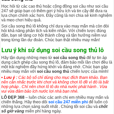
Học hỏi từ các cao thủ hoặc cộng đồng soi cầu như soi cầu
247 sẽ giúp bạn có thêm gợi ý hữu ích và tin cậy để đưa ra
lựa chọn chính xác hơn. Đây cũng là nơi chia sẻ kinh nghiệm
và mẹo chơi hiệu quả.
Soi cầu song thủ lô không chỉ dựa vào may mắn mà còn đòi
hỏi khả năng phân tích và kiên nhẫn. Với chiến lược đúng
đắn, bạn sẽ tăng cơ hội thành công và tận hưởng niềm vui
trong từng lần dự đoán. Chúc bạn thật nhiều may mắn!
Lưu ý khi sử dụng soi cầu song thủ lô
Hãy tận dụng những mẹo từ
soi cầu song thủ
để tự tin áp
dụng cách ghép cầu song thủ lô, đảm bảo mỗi lần chơi đều là
một trải nghiệm đầy hứng khởi và đáng nhớ. Chúc bạn gặp
nhiều may mắn với
soi cầu song thủ
chiến lược của mình!
•
Lưu ý :
Các bộ số chỉ dùng cho mục đích tham khảo. Bạn
nên cân nhắc trước khi chơi và không chơi lô đề vì đó là bất
hợp pháp . Chỉ nên chơi lô tô do nhà nước phát hành . Vừa
vui vừa đảm bảo ích nước lợi nhà bạn nhé.
LÔ ĐẸP 368
– luôn chúc các anh chị em nhiều may mắn và
chiến thắng. Hãy theo dõi
soi cầu 247 miễn phi
để luôn có
những lựa chọn sáng suốt nhất . Chúng tôi soi cầu và
chốt
số giờ vàng
miễn phí hàng ngày.