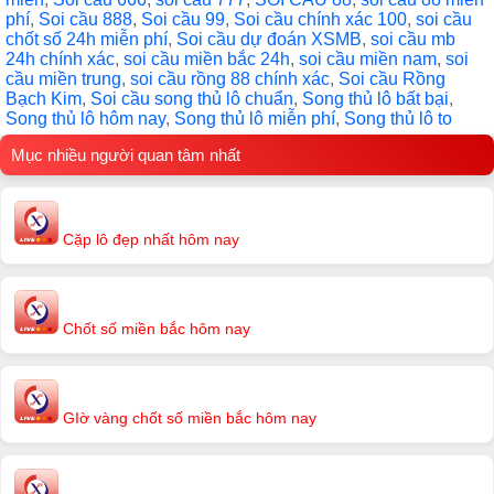
phí
,
Soi cầu 888
,
Soi cầu 99
,
Soi cầu chính xác 100
,
soi cầu
chốt số 24h miễn phí
,
Soi cầu dự đoán XSMB
,
soi cầu mb
24h chính xác
,
soi cầu miền bắc 24h
,
soi cầu miền nam
,
soi
cầu miền trung
,
soi cầu rồng 88 chính xác
,
Soi cầu Rồng
Bạch Kim
,
Soi cầu song thủ lô chuẩn
,
Song thủ lô bất bại
,
Song thủ lô hôm nay
,
Song thủ lô miễn phí
,
Song thủ lô to
Mục nhiều người quan tâm nhất
Cặp lô đẹp nhất hôm nay
Chốt số miền bắc hôm nay
GIờ vàng chốt số miền bắc hôm nay