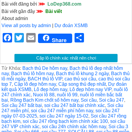
Bài viết đăng bởi
⋙
LoDep368.com
Bài viết gần đây
⋙
Bài viết
About admin
View all posts by admin
|
Dự đoán XSMB
F
T
E
S
Share
a
wi
m
h
c
tt
ail
ar
Cặp lô chính xác nhất nên chơi
e
er
e
Từ Khóa:
Bạch thủ De hôm nay
,
Bạch thủ lô đẹp nhất hôm
b
nay
,
Bạch thủ lô hôm nay
,
Bạch thủ lô khung 2 ngày
,
Bạch thủ
lô mỗi ngày
,
BẠCH thủ lô VIP
,
cao thủ soi cầu
,
cao thủ soi cầu
o
top 7
,
Cặp lô đẹp hôm nay
,
Cặp song thủ đẹp nhất
,
Dự đoán
kết quả XSMB
,
Lô đẹp hôm nay
,
Lô đẹp hôm nay VIP
,
nuôi lô
o
247 chính xác
,
Nuoi lô 88
,
nuôi lô 99
,
nuôi lô miền bắc bất
bại
,
Rồng Bạch Kim chốt số hôm nay
,
Soi cầu
,
Soi cầu 247
,
k
Soi cầu 247 bất bại
,
soi cầu 247 bất bại chính xác
,
Soi cầu
247 miễn phí
,
soi cầu 247 miễn phí hôm nay
,
soi cầu 247
ngày 07-03-2025
,
soi cầu 247 ngày 15-02
,
Soi cầu 247 rồng
bạch kim
,
soi cầu 247 rồng bạch kim chính xác 100
,
soi cầu
247 VIP chính xác
,
soi cầu 24h chính xác hôm nay
,
Soi cầu 3
miền
,
Soi cầu 666
,
soi cầu 777
,
SOI CẦU 88
,
soi cầu 88 miễn