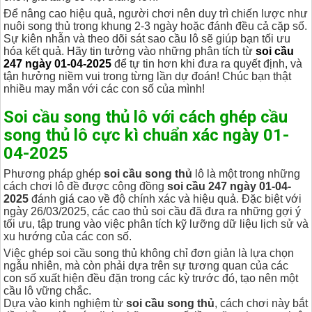
Để nâng cao hiệu quả, người chơi nên duy trì chiến lược như
nuôi song thủ trong khung 2-3 ngày hoặc đánh đều cả cặp số.
Sự kiên nhẫn và theo dõi sát sao cầu lô sẽ giúp bạn tối ưu
hóa kết quả. Hãy tin tưởng vào những phân tích từ
soi cầu
247 ngày 01-04-2025
để tự tin hơn khi đưa ra quyết định, và
tận hưởng niềm vui trong từng lần dự đoán! Chúc bạn thật
nhiều may mắn với các con số của mình!
Soi cầu song thủ lô với cách ghép cầu
song thủ lô cực kì chuẩn xác ngày 01-
04-2025
Phương pháp ghép
soi cầu song thủ
lô là một trong những
cách chơi lô đề được cộng đồng
soi cầu 247 ngày 01-04-
2025
đánh giá cao về độ chính xác và hiệu quả. Đặc biệt với
ngày 26/03/2025, các cao thủ soi cầu đã đưa ra những gợi ý
tối ưu, tập trung vào việc phân tích kỹ lưỡng dữ liệu lịch sử và
xu hướng của các con số.
Việc ghép soi cầu song thủ không chỉ đơn giản là lựa chọn
ngẫu nhiên, mà còn phải dựa trên sự tương quan của các
con số xuất hiện đều đặn trong các kỳ trước đó, tạo nên một
cầu lô vững chắc.
Dựa vào kinh nghiệm từ
soi cầu song thủ
, cách chơi này bắt