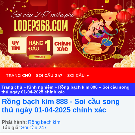
TRANG CHỦ
SOI CẦU 247
SOI CẦU ▼
Trang chủ
»
Kinh nghiệm
»
Rồng bạch kim 888 – Soi cầu song
thủ ngày 01-04-2025 chính xác
Rồng bạch kim 888 - Soi cầu song
thủ ngày 01-04-2025 chính xác
Phát hành:
Rồng bạch kim
Tác giả:
Soi cầu 247