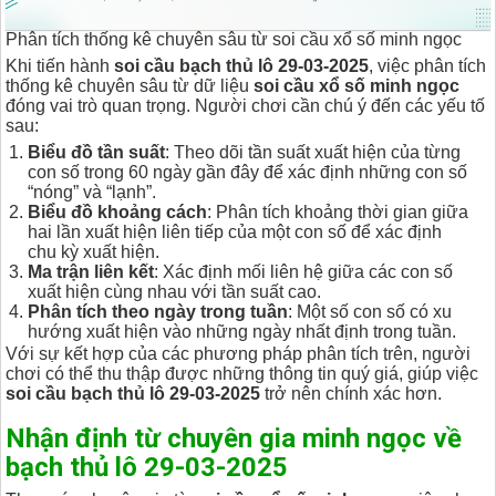
Phân tích thống kê chuyên sâu từ soi cầu xổ số minh ngọc
Khi tiến hành
soi cầu bạch thủ lô 29-03-2025
, việc phân tích
thống kê chuyên sâu từ dữ liệu
soi cầu xổ số minh ngọc
đóng vai trò quan trọng. Người chơi cần chú ý đến các yếu tố
sau:
Biểu đồ tần suất
: Theo dõi tần suất xuất hiện của từng
con số trong 60 ngày gần đây để xác định những con số
“nóng” và “lạnh”.
Biểu đồ khoảng cách
: Phân tích khoảng thời gian giữa
hai lần xuất hiện liên tiếp của một con số để xác định
chu kỳ xuất hiện.
Ma trận liên kết
: Xác định mối liên hệ giữa các con số
xuất hiện cùng nhau với tần suất cao.
Phân tích theo ngày trong tuần
: Một số con số có xu
hướng xuất hiện vào những ngày nhất định trong tuần.
Với sự kết hợp của các phương pháp phân tích trên, người
chơi có thể thu thập được những thông tin quý giá, giúp việc
soi cầu bạch thủ lô 29-03-2025
trở nên chính xác hơn.
Nhận định từ chuyên gia minh ngọc về
bạch thủ lô 29-03-2025