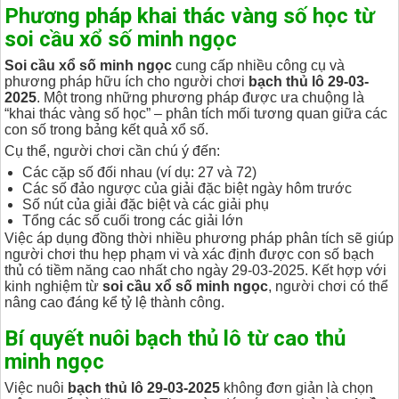
Phương pháp khai thác vàng số học từ
soi cầu xổ số minh ngọc
Soi cầu xổ số minh ngọc
cung cấp nhiều công cụ và
phương pháp hữu ích cho người chơi
bạch thủ lô 29-03-
2025
. Một trong những phương pháp được ưa chuộng là
“khai thác vàng số học” – phân tích mối tương quan giữa các
con số trong bảng kết quả xổ số.
Cụ thể, người chơi cần chú ý đến:
Các cặp số đối nhau (ví dụ: 27 và 72)
Các số đảo ngược của giải đặc biệt ngày hôm trước
Số nút của giải đặc biệt và các giải phụ
Tổng các số cuối trong các giải lớn
Việc áp dụng đồng thời nhiều phương pháp phân tích sẽ giúp
người chơi thu hẹp phạm vi và xác định được con số bạch
thủ có tiềm năng cao nhất cho ngày 29-03-2025. Kết hợp với
kinh nghiệm từ
soi cầu xổ số minh ngọc
, người chơi có thể
nâng cao đáng kể tỷ lệ thành công.
Bí quyết nuôi bạch thủ lô từ cao thủ
minh ngọc
Việc nuôi
bạch thủ lô 29-03-2025
không đơn giản là chọn