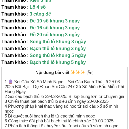
Tham khảo :
Xiên 3 mb
Tham khảo :
Lô 4 số
Tham khảo :
3 càng đề
Tham khảo :
Đề 10 số khung 3 ngày
Tham khảo :
Đề 16 số khung 3 ngày
Tham khảo :
Đề 20 số khung 3 ngày
Tham khảo :
Song thủ lô khung 3 ngày
Tham khảo :
Bạch thủ lô khung 3 ngày
Tham khảo :
Song thủ lô khung 5 ngày
Tham khảo :
Bạch thủ lô khung 5 ngày
Nội dung bài viết
[
Ẩn
]
1
Soi Cầu Xổ Số Minh Ngọc – Soi Cầu Bạch Thủ Lô 29-03-
2025 Bất Bại – Dự Đoán Soi Cầu 247 Xổ Số Miền Bắc Miễn Phí
Hàng Ngày
2
Soi cầu bạch thủ lô 29-03-2025: Bí kíp trúng lớn từ chuyên gia
3
Chiến thuật bắt bạch thủ lô siêu đỉnh ngày 29-03-2025
4
Phương pháp khai thác vàng số học từ soi cầu xổ số minh
ngọc
5
Bí quyết nuôi bạch thủ lô từ cao thủ minh ngọc
6
Công thức đột phá bắt bạch thủ lô chính xác 29-03-2025
7
Phân tích thống kê chuyên sâu từ soi cầu xổ số minh ngọc