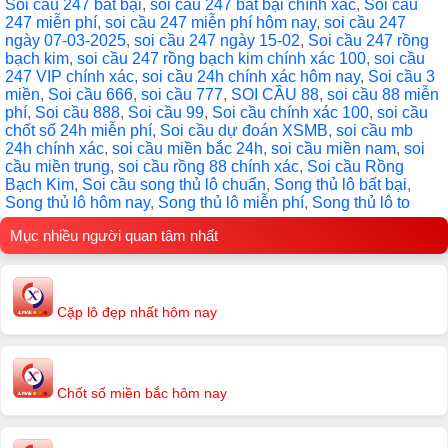
Soi cầu 247 bất bại
,
soi cầu 247 bất bại chính xác
,
Soi cầu
247 miễn phí
,
soi cầu 247 miễn phí hôm nay
,
soi cầu 247
ngày 07-03-2025
,
soi cầu 247 ngày 15-02
,
Soi cầu 247 rồng
bạch kim
,
soi cầu 247 rồng bạch kim chính xác 100
,
soi cầu
247 VIP chính xác
,
soi cầu 24h chính xác hôm nay
,
Soi cầu 3
miền
,
Soi cầu 666
,
soi cầu 777
,
SOI CẦU 88
,
soi cầu 88 miễn
phí
,
Soi cầu 888
,
Soi cầu 99
,
Soi cầu chính xác 100
,
soi cầu
chốt số 24h miễn phí
,
Soi cầu dự đoán XSMB
,
soi cầu mb
24h chính xác
,
soi cầu miền bắc 24h
,
soi cầu miền nam
,
soi
cầu miền trung
,
soi cầu rồng 88 chính xác
,
Soi cầu Rồng
Bạch Kim
,
Soi cầu song thủ lô chuẩn
,
Song thủ lô bất bại
,
Song thủ lô hôm nay
,
Song thủ lô miễn phí
,
Song thủ lô to
Mục nhiều người quan tâm nhất
Cặp lô đẹp nhất hôm nay
Chốt số miền bắc hôm nay