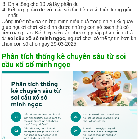
Chia tổng cho 10 và lấy phần dư
Kết hợp phần dư với các số đầu tiên xuất hiện trong giải
nhất
Công thức này đã chứng minh hiệu quả trong nhiều kỳ quay,
giúp người chơi xác định được những con số bạch thủ có
tiềm năng cao. Kết hợp với các phương pháp phân tích khác
từ
soi cầu xổ số minh ngọc
, người chơi có thể tự tin hơn khi
chọn con số cho ngày 29-03-2025.
Phân tích thống kê chuyên sâu từ soi
cầu xổ số minh ngọc