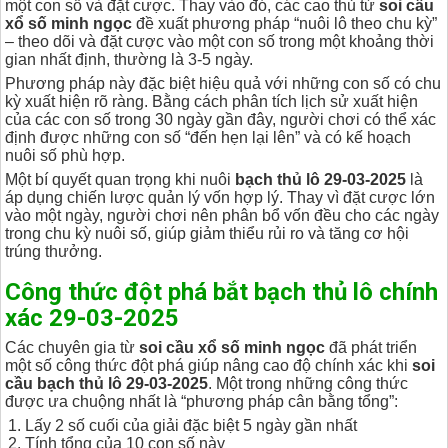
một con số và đặt cược. Thay vào đó, các cao thủ từ
soi cầu
xổ số minh ngọc
đề xuất phương pháp “nuôi lô theo chu kỳ”
– theo dõi và đặt cược vào một con số trong một khoảng thời
gian nhất định, thường là 3-5 ngày.
Phương pháp này đặc biệt hiệu quả với những con số có chu
kỳ xuất hiện rõ ràng. Bằng cách phân tích lịch sử xuất hiện
của các con số trong 30 ngày gần đây, người chơi có thể xác
định được những con số “đến hẹn lại lên” và có kế hoạch
nuôi số phù hợp.
Một bí quyết quan trọng khi nuôi
bạch thủ lô 29-03-2025
là
áp dụng chiến lược quản lý vốn hợp lý. Thay vì đặt cược lớn
vào một ngày, người chơi nên phân bổ vốn đều cho các ngày
trong chu kỳ nuôi số, giúp giảm thiểu rủi ro và tăng cơ hội
trúng thưởng.
Công thức đột phá bắt bạch thủ lô chính
xác 29-03-2025
Các chuyên gia từ
soi cầu xổ số minh ngọc
đã phát triển
một số công thức đột phá giúp nâng cao độ chính xác khi
soi
cầu bạch thủ lô 29-03-2025
. Một trong những công thức
được ưa chuộng nhất là “phương pháp cân bằng tổng”:
Lấy 2 số cuối của giải đặc biệt 5 ngày gần nhất
Tính tổng của 10 con số này