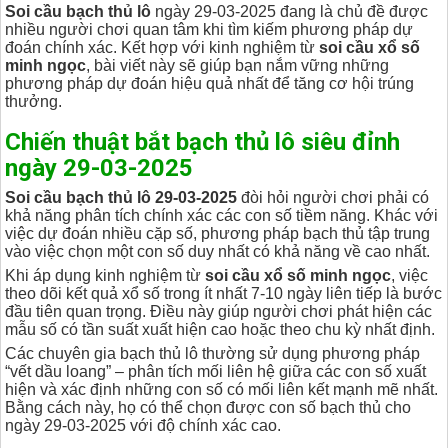
Soi cầu bạch thủ lô
ngày 29-03-2025 đang là chủ đề được
nhiều người chơi quan tâm khi tìm kiếm phương pháp dự
đoán chính xác. Kết hợp với kinh nghiệm từ
soi cầu xổ số
minh ngọc
, bài viết này sẽ giúp bạn nắm vững những
phương pháp dự đoán hiệu quả nhất để tăng cơ hội trúng
thưởng.
Chiến thuật bắt bạch thủ lô siêu đỉnh
ngày 29-03-2025
Soi cầu bạch thủ lô 29-03-2025
đòi hỏi người chơi phải có
khả năng phân tích chính xác các con số tiềm năng. Khác với
việc dự đoán nhiều cặp số, phương pháp bạch thủ tập trung
vào việc chọn một con số duy nhất có khả năng về cao nhất.
Khi áp dụng kinh nghiệm từ
soi cầu xổ số minh ngọc
, việc
theo dõi kết quả xổ số trong ít nhất 7-10 ngày liên tiếp là bước
đầu tiên quan trọng. Điều này giúp người chơi phát hiện các
mẫu số có tần suất xuất hiện cao hoặc theo chu kỳ nhất định.
Các chuyên gia bạch thủ lô thường sử dụng phương pháp
“vết dầu loang” – phân tích mối liên hệ giữa các con số xuất
hiện và xác định những con số có mối liên kết mạnh mẽ nhất.
Bằng cách này, họ có thể chọn được con số bạch thủ cho
ngày 29-03-2025 với độ chính xác cao.