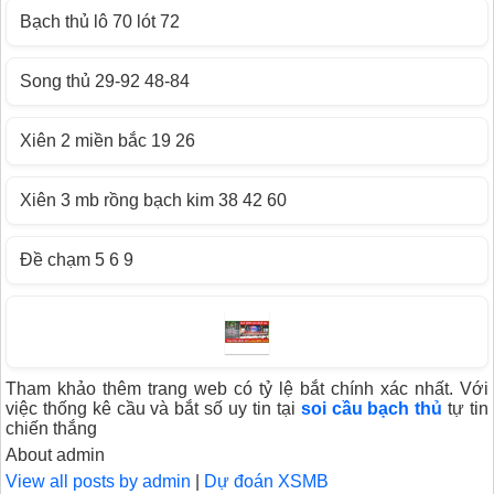
Bạch thủ lô 70 lót 72
Song thủ 29-92 48-84
Xiên 2 miền bắc 19 26
Xiên 3 mb rồng bạch kim 38 42 60
Đề chạm 5 6 9
Tham khảo thêm trang web có tỷ lệ bắt chính xác nhất. Với
việc thống kê cầu và bắt số uy tin tại
soi cầu bạch thủ
tự tin
chiến thắng
About admin
View all posts by admin
|
Dự đoán XSMB