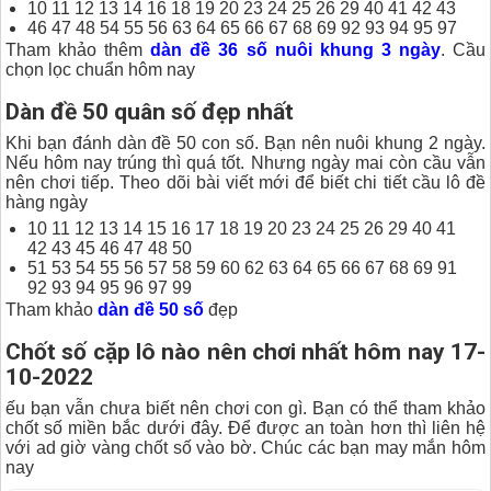
10 11 12 13 14 16 18 19 20 23 24 25 26 29 40 41 42 43
46 47 48 54 55 56 63 64 65 66 67 68 69 92 93 94 95 97
Tham khảo thêm
dàn đề 36 số nuôi khung 3 ngày
. Cầu
chọn lọc chuẩn hôm nay
Dàn đề 50 quân số đẹp nhất
Khi bạn đánh dàn đề 50 con số. Bạn nên nuôi khung 2 ngày.
Nếu hôm nay trúng thì quá tốt. Nhưng ngày mai còn cầu vẫn
nên chơi tiếp. Theo dõi bài viết mới để biết chi tiết cầu lô đề
hàng ngày
10 11 12 13 14 15 16 17 18 19 20 23 24 25 26 29 40 41
42 43 45 46 47 48 50
51 53 54 55 56 57 58 59 60 62 63 64 65 66 67 68 69 91
92 93 94 95 96 97 99
Tham khảo
dàn đề 50 số
đẹp
Chốt số cặp lô nào nên chơi nhất hôm nay 17-
10-2022
ếu bạn vẫn chưa biết nên chơi con gì. Bạn có thể tham khảo
chốt số miền bắc dưới đây. Để được an toàn hơn thì liên hệ
với ad giờ vàng chốt số vào bờ. Chúc các bạn may mắn hôm
nay