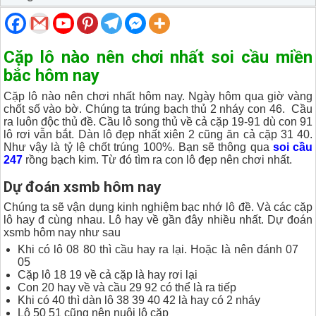
Cặp lô nào nên chơi nhất soi cầu miền
bắc hôm nay
Cặp lô nào nên chơi nhất hôm nay. Ngày hôm qua giờ vàng
chốt số vào bờ. Chúng ta trúng bạch thủ 2 nháy con 46. Cầu
ra luôn độc thủ đề. Cầu lô song thủ về cả cặp 19-91 dù con 91
lô rơi vẫn bắt. Dàn lô đẹp nhất xiên 2 cũng ăn cả cặp 31 40.
Như vậy là tỷ lệ chốt trúng 100%. Bạn sẽ thông qua
soi cầu
247
rồng bạch kim. Từ đó tìm ra con lô đẹp nên chơi nhất.
Dự đoán xsmb hôm nay
Chúng ta sẽ vận dụng kinh nghiệm bạc nhớ lô đề. Và các cặp
lô hay đ cùng nhau. Lô hay về gần đây nhiều nhất. Dự đoán
xsmb hôm nay như sau
Khi có lô 08 80 thì cầu hay ra lại. Hoặc là nên đánh 07
05
Cặp lô 18 19 về cả cặp là hay rơi lại
Con 20 hay về và cầu 29 92 có thể là ra tiếp
Khi có 40 thì dàn lô 38 39 40 42 là hay có 2 nháy
Lô 50 51 cũng nên nuôi lô cặp