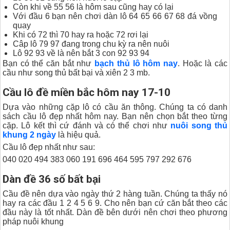
Còn khi về 55 56 là hôm sau cũng hay có lại
Với đầu 6 bạn nên chơi dàn lô 64 65 66 67 68 đá vồng
quay
Khi có 72 thì 70 hay ra hoặc 72 rơi lại
Câp lô 79 97 đang trong chu kỳ ra nên nuôi
Lô 92 93 về là nên bắt 3 con 92 93 94
Bạn có thể căn bắt như
bạch thủ lô hôm nay
. Hoặc là các
cầu như song thủ bất bại và xiên 2 3 mb.
Cầu lô đề miền bắc hôm nay 17-10
Dựa vào những cặp lô có cầu ăn thông. Chúng ta có danh
sách cầu lô đẹp nhất hôm nay. Bạn nên chọn bắt theo từng
cặp. Lô kết thì cứ đánh và có thể chơi như
nuôi song thủ
khung 2 ngày
là hiệu quả.
Cầu lô đẹp nhất như sau:
040 020 494 383 060 191 696 464 595 797 292 676
Dàn đề 36 số bất bại
Cầu đề nên dựa vào ngày thứ 2 hàng tuần. Chúng ta thấy nó
hay ra các đầu 1 2 4 5 6 9. Cho nên bạn cứ căn bắt theo các
đầu này là tốt nhất. Dàn đề bên dưới nên chơi theo phương
pháp nuôi khung