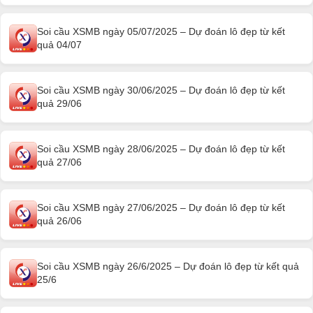
Soi cầu XSMB ngày 05/07/2025 – Dự đoán lô đẹp từ kết
quả 04/07
Soi cầu XSMB ngày 30/06/2025 – Dự đoán lô đẹp từ kết
quả 29/06
Soi cầu XSMB ngày 28/06/2025 – Dự đoán lô đẹp từ kết
quả 27/06
Soi cầu XSMB ngày 27/06/2025 – Dự đoán lô đẹp từ kết
quả 26/06
Soi cầu XSMB ngày 26/6/2025 – Dự đoán lô đẹp từ kết quả
25/6