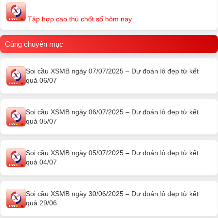
Tập hợp cao thủ chốt số hôm nay
Cùng chuyên mục
Soi cầu XSMB ngày 07/07/2025 – Dự đoán lô đẹp từ kết
quả 06/07
Soi cầu XSMB ngày 06/07/2025 – Dự đoán lô đẹp từ kết
quả 05/07
Soi cầu XSMB ngày 05/07/2025 – Dự đoán lô đẹp từ kết
quả 04/07
Soi cầu XSMB ngày 30/06/2025 – Dự đoán lô đẹp từ kết
quả 29/06