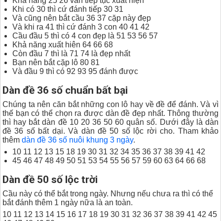
Khả năng 25 26 vẫn tiếp tục xuất hiện
Khi có 30 thì cứ đánh tiếp 30 31
Và cũng nên bắt cầu 36 37 cặp này đẹp
Và khi ra 41 thì cứ đánh 3 con 40 41 42
Cầu đầu 5 thì có 4 con đẹp là 51 53 56 57
Khả năng xuất hiên 64 66 68
Còn đầu 7 thì là 71 74 là đẹp nhất
Bạn nên bắt cặp lô 80 81
Và đầu 9 thì có 92 93 95 đánh được
Dàn đề 36 số chuẩn bất bại
Chúng ta nên căn bắt những con lô hay về đề để đánh. Và vì
thế bạn có thể chọn ra được dàn đề đẹp nhất. Thông thường
thì hay bắt dàn đề 10 20 36 50 60 quân số. Dưới đây là dàn
đề 36 số bất dại. Và dàn đề 50 số lộc rời cho. Tham khảo
thêm
dàn đề 36 số nuôi khung 3 ngày
.
10 11 12 13 15 18 19 30 31 32 34 35 36 37 38 39 41 42
45 46 47 48 49 50 51 53 54 55 56 57 59 60 63 64 66 68
Dàn đề 50 số lộc trời
Cầu này có thể bắt trong ngày. Nhưng nếu chưa ra thì có thể
bắt đánh thêm 1 ngày nữa là an toàn.
10 11 12 13 14 15 16 17 18 19 30 31 32 36 37 38 39 41 42 45