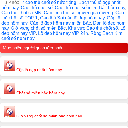
e
er
e
Từ Khóa:
7 cao thủ chốt số nức tiếng
,
Bạch thủ lô đẹp nhất
b
hôm nay
,
Cao thủ chốt số
,
Cao thủ chốt số miền Bắc hôm nay
,
Cao thủ chốt số MN
,
Cao thủ chốt số người quả đường
,
Cao
o
thủ chốt số TOP 1
,
Cao thủ Soi cầu lô đẹp hôm nay
,
Cặp lô
đẹp hôm nay
,
Cặp lô đẹp hôm nay miền Bắc
,
Dàn lô đẹp hôm
o
nay
,
Giờ vàng chốt số miền Bắc
,
Khu vực Cao thủ chốt số
,
Lô
đẹp hôm nay VIP
,
Lô đẹp hôm nay VIP 24h
,
Rồng Bạch Kim
k
chốt số hôm nay
Mục nhiều người quan tâm nhất
Cặp lô đẹp nhất hôm nay
Chốt số miền bắc hôm nay
GIờ vàng chốt số miền bắc hôm nay