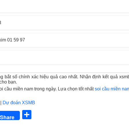
3
kim 01 59 97
ng bắt số chính xác hiệu quả cao nhất. Nhận định kết quả xs
 cho bạn.
soi cầu miền nam trong ngày. Lựa chọn tốt nhất
soi cầu miền na
|
Dự đoán XSMB
S
Share
h