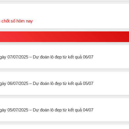
 chốt số hôm nay
ày 07/07/2025 – Dự đoán lô đẹp từ kết quả 06/07
ày 06/07/2025 – Dự đoán lô đẹp từ kết quả 05/07
ày 05/07/2025 – Dự đoán lô đẹp từ kết quả 04/07