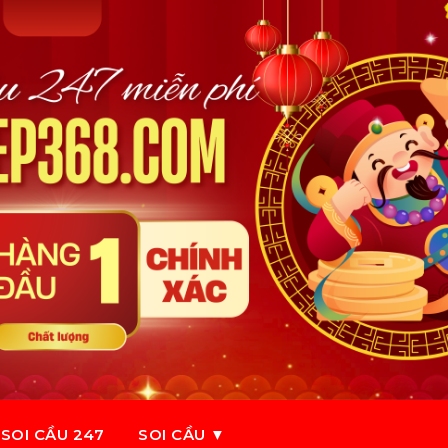
SOI CẦU 247
SOI CẦU ▼