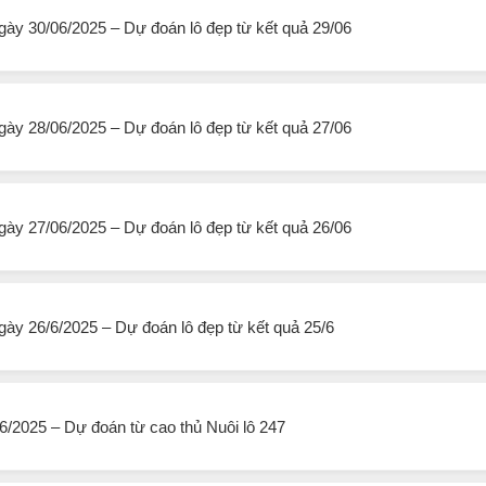
ày 30/06/2025 – Dự đoán lô đẹp từ kết quả 29/06
ày 28/06/2025 – Dự đoán lô đẹp từ kết quả 27/06
ày 27/06/2025 – Dự đoán lô đẹp từ kết quả 26/06
ày 26/6/2025 – Dự đoán lô đẹp từ kết quả 25/6
6/2025 – Dự đoán từ cao thủ Nuôi lô 247