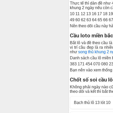
Thực tế thì dàn đề như 
khung 2 ngày nếu còn 
10 11 12 13 16 17 18 19
49 60 62 63 64 65 66 67
Nên theo dõi cầu này hàn
Cầu loto miền bắ
Bắt lô và đề theo cầu là
vị trí cầu đẹp là ra nh
như
song thủ khung 2 n
Danh sách cầu lô miền 
383 171 454 070 080 2
Bạn nên vào xem thống 
Chốt số soi cầu 
Không phải ngày nào cũ
theo dõi và kết thì bắt 
Bạch thủ lô 13 lót 10