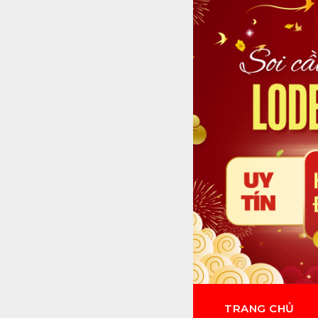
TRANG CHỦ