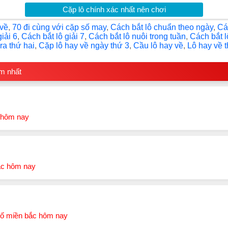
ar
Cặp lô chính xác nhất nên chơi
e
 về
,
70 đi cùng với cặp số may
,
Cách bắt lô chuẩn theo ngày
,
Cá
iải 6
,
Cách bắt lô giải 7
,
Cách bắt lô nuôi trong tuần
,
Cách bắt l
ra thứ hai
,
Cặp lô hay về ngày thứ 3
,
Cầu lô hay về
,
Lô hay về 
m nhất
 hôm nay
ắc hôm nay
số miền bắc hôm nay