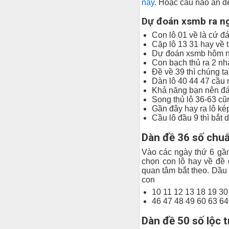
nay
. Hoặc cầu nào ăn đề
Dự đoán xsmb ra n
Con lô 01 về là cứ đ
Cặp lô 13 31 hay về 
Dự đoán xsmb hôm na
Con bạch thủ ra 2 nh
Đề về 39 thì chúng ta
Dàn lô 40 44 47 cầu 
Khả năng bạn nên đá
Song thủ lô 36-63 cũ
Gần đây hay ra lô ké
Cầu lô đầu 9 thì bắt 
Dàn đề 36 số chuẩ
Vào các ngày thứ 6 gần
chọn con lô hay về đề
quan tâm bắt theo. Dầu 
con
10 11 12 13 18 19 30
46 47 48 49 60 63 64
Dàn đề 50 số lộc t