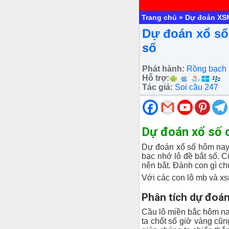
Trang chủ
»
Dự đoán XS
Dự đoán xổ số 
số
Phát hành:
Rồng bạch 
Hỗ trợ:
Tác giả:
Soi cầu 247
Dự đoán xổ số 
Dự đoán xổ số hôm nay.
bạc nhớ lô đề bắt số. C
nên bắt. Đánh con gì ch
Với các con lô mb và xs
Phân tích dự đoá
Cầu lô miền bắc hôm nay
ta chốt số giờ vàng cũ