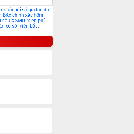
ự đoán xổ số gia lai
,
dự
n Bắc chính xác hôm
i cầu XSMB miễn phí
án xổ số miền bắc
,