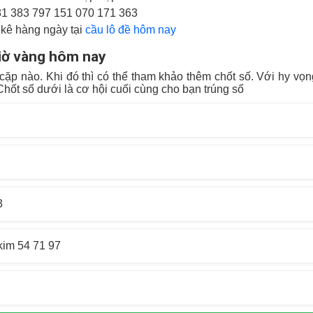
81 383 797 151 070 171 363
kê hàng ngày tại
cầu lô đề hôm nay
giờ vàng hôm nay
ặp nào. Khi đó thì có thể tham khảo thêm chốt số. Với hy vọng
Chốt số dưới là cơ hội cuối cùng cho bạn trúng số
3
kim 54 71 97