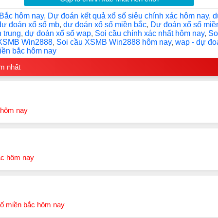
e
 Bắc hôm nay
,
Dự đoán kết quả xổ số siêu chính xác hôm nay
,
d
dự đoán xổ số mb
,
dự đoán xổ số miền bắc
,
Dự đoán xổ số miề
 trung
,
dự đoán xổ số wap
,
Soi cầu chính xác nhất hôm nay
,
So
 XSMB Win2888
,
Soi cầu XSMB Win2888 hôm nay
,
wap - dự đo
iền bắc hôm nay
m nhất
 hôm nay
ắc hôm nay
số miền bắc hôm nay