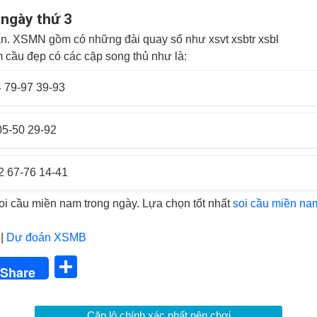
 ngày thứ 3
ần. XSMN gồm có những đài quay số như xsvt xsbtr xsbl
cầu đẹp có các cặp song thủ như là:
4 79-97 39-93
05-50 29-92
72 67-76 14-41
soi cầu miền nam trong ngày. Lựa chọn tốt nhất
soi cầu miền na
|
Dự đoán XSMB
S
Share
h
ar
Cặp lô chính xác nhất nên chơi