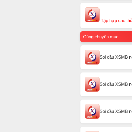
Tập hợp cao thủ
Cùng chuyên mục
Soi cầu XSMB ng
Soi cầu XSMB ng
Soi cầu XSMB ng