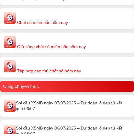
Chốt số miền bắc hôm nay
GIờ vàng chốt số miền bắc hôm nay
Tập hợp cao thủ chốt số hôm nay
Cùng chuyên mục
Soi cầu XSMB ngày 07/07/2025 – Dự đoán lô đẹp từ kết
quả 06/07
Soi cầu XSMB ngày 06/07/2025 – Dự đoán lô đẹp từ kết
quả 05/07