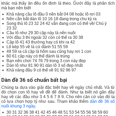
khác mà thấy ăn đều ổn định là theo. Dưới đây là phân tích
mà bạn nên biết
Khả năng cầu lô đầu 0 nên bắt 04 08 hoặc lô rơi 03
Nên cằn bắt dàn lô 10 16 18 đang trong chu kỳ ra
Song thủ lô 23 32 24 42 vẫn đang con có thể về/ Chú ý
23 32
Cầu lô như 29 30 cặp này là nên nuôi
Với đầu 3 thì ngoài 32 còn có thể ra 30 38
Cặp lô 41 43 thường hay có khi ra 42
Lô kép 55 về là cứ đánh 51 55 59
49 59 ra cả cặp là hôm sau cũng hay rơi 1 con
60 61 cặp này có thể đánh là trúng
Bạn nên chơi 74 76 79 trong 3 con này đẹp
Dàn lô như 81 90 91 dàn lô 3 số đẹp nhất
Khả năng đầu 9 có thể về 91 92 96 97
Dàn đề 36 số chuẩn bất bại
Chúng ta dựa vào giải đặc biệt hay về ngày chủ nhất. Và từ
đó chọn con lô hay về đề để đánh. Như ta biết nó gần đây
hay về các đầu như 3 4 5 6 7 8 9. Cho nên căn cứ vào đó ta
có lựa chọn hợp lý như sau. Tham khảo thêm
dàn đề 36 số
nuôi khung 3 ngày
.
30 31 32 36 38 41 42 45 46 48 51 53 54 55 56 58 59 60