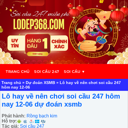
TRANG CHỦ
SOI CẦU 247
SOI CẦU ▼
Trang chủ
»
Dự đoán XSMB
»
Lô hay về nên chơi soi cầu 247
hôm nay 12-06
Lô hay về nên chơi soi cầu 247 hôm
nay 12-06 dự đoán xsmb
Phát hành:
Rồng bạch kim
Hỗ trợ:
Tác giả:
Soi cầu 247