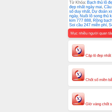
e
er
Từ Khóa:
Bạch thủ lô đ
b
đẹp nhất ngày mai
,
Cầu 
số duy nhất
,
Dự đoán x
o
ngày
,
Nuôi lô song thủ 
kim 777 888
,
Rồng bạch
o
Soi cầu 247 miễn phí
,
S
k
Mục nhiều người quan tâ
Cặp lô đẹp nhất
Chốt số miền b
GIờ vàng chốt 