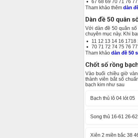
67 68 69 70 71 76 77
Tham khảo thêm
dàn đ
Dàn đề 50 quân s
Với dàn đề 50 quân số 
chuyên mục này. Khi bạn
11 12 13 14 16 1718 
70 71 72 74 75 76 77
Tham khảo
dàn đề 50 
Chốt số rồng bạc
Vào buổi chiều giờ vàn
thành viên bắt số chuẩ
bạch kim như sau
Bạch thủ lô 04 lót 05
Song thủ 16-61 26-62
Xiên 2 miền bắc 38 4