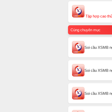
Tập hợp cao thủ
Cùng chuyên mục
Soi cầu XSMB ng
Soi cầu XSMB ng
Soi cầu XSMB ng