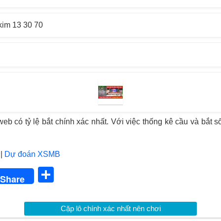
kim 13 30 70
b có tỷ lệ bắt chính xác nhất. Với việc thống kê cầu và bắt số
|
Dự đoán XSMB
S
Share
h
ar
Cặp lô chính xác nhất nên chơi