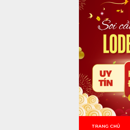
TRANG CHỦ