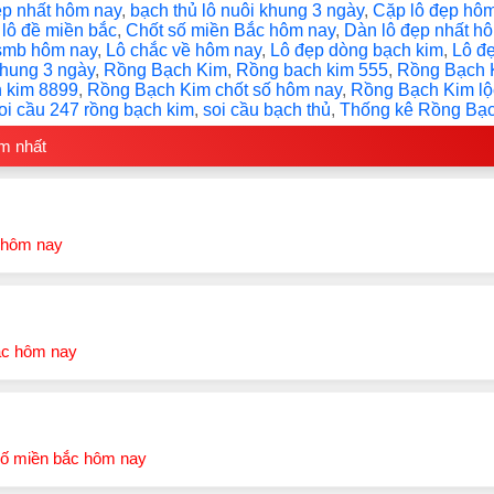
e
ẹp nhất hôm nay
,
bạch thủ lô nuôi khung 3 ngày
,
Cặp lô đẹp hô
lô đề miền bắc
,
Chốt số miền Bắc hôm nay
,
Dàn lô đẹp nhất h
smb hôm nay
,
Lô chắc về hôm nay
,
Lô đẹp dòng bạch kim
,
Lô đ
khung 3 ngày
,
Rồng Bạch Kim
,
Rồng bach kim 555
,
Rồng Bạch 
 kim 8899
,
Rồng Bạch Kim chốt số hôm nay
,
Rồng Bạch Kim lộc
oi cầu 247 rồng bạch kim
,
soi cầu bạch thủ
,
Thống kê Rồng Bạ
m nhất
 hôm nay
ắc hôm nay
số miền bắc hôm nay