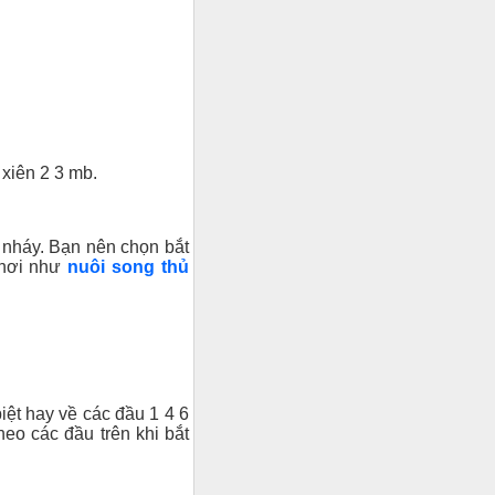
 xiên 2 3 mb.
2 nháy. Bạn nên chọn bắt
 chơi như
nuôi song thủ
iệt hay về các đầu 1 4 6
heo các đầu trên khi bắt