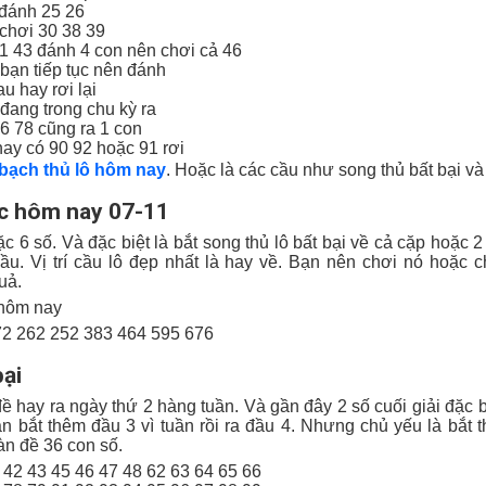
 đánh 25 26
 chơi 30 38 39
41 43 đánh 4 con nên chơi cả 46
 bạn tiếp tục nên đánh
u hay rơi lại
 đang trong chu kỳ ra
6 78 cũng ra 1 con
 hay có 90 92 hoặc 91 rơi
bạch thủ lô hôm nay
. Hoặc là các cầu như song thủ bất bại và
ắc hôm nay 07-11
ặc 6 số. Và đặc biệt là bắt song thủ lô bất bại về cả cặp hoặc 
ầu. Vị trí cầu lô đẹp nhất là hay về. Bạn nên chơi nó hoặc
uả.
 hôm nay
72 262 252 383 464 595 676
bại
 hay ra ngày thứ 2 hàng tuần. Và gần đây 2 số cuối giải đặc b
n bắt thêm đầu 3 vì tuần rồi ra đầu 4. Nhưng chủ yếu là bắt t
àn đề 36 con số.
 42 43 45 46 47 48 62 63 64 65 66