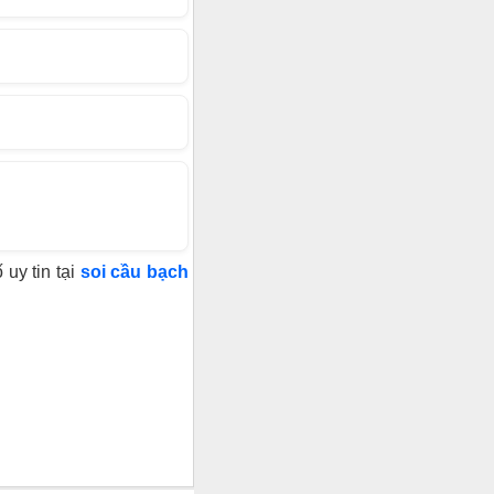
 uy tin tại
soi cầu bạch