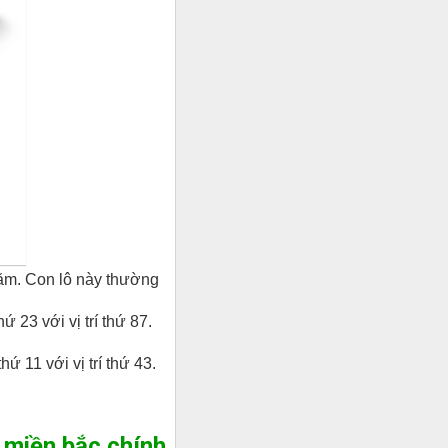
 năm. Con lô này thường
ứ 23 với vị trí thứ 87.
ứ 11 với vị trí thứ 43.
 miền bắc chính