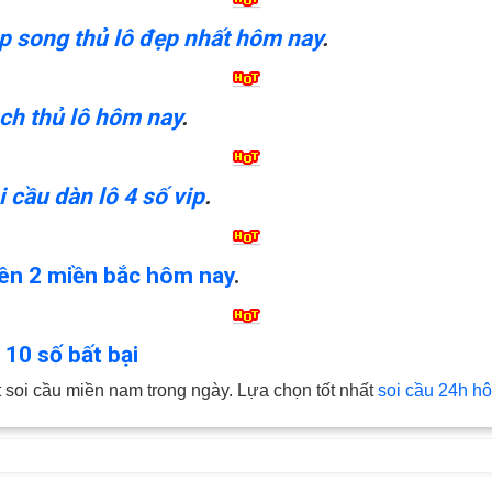
p song thủ lô đẹp nhất hôm nay
.
ch thủ lô hôm nay
.
i cầu dàn lô 4 số vip
.
iên 2 miền bắc hôm nay
.
 10 số bất bại
t soi cầu miền nam trong ngày. Lựa chọn tốt nhất
soi cầu 24h h