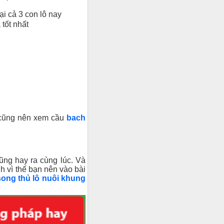
ại cả 3 con lô nay
 tốt nhất
n cũng nên xem cầu
bach
ũng hay ra cùng lúc. Và
nh vì thế bạn nên vào bài
song thủ lô nuôi khung