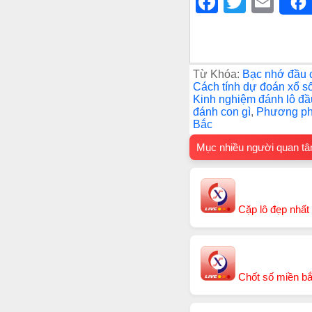
F
T
E
a
wi
m
c
tt
ail
e
er
Từ Khóa:
Bạc nhớ đầu
b
Cách tính dự đoán xổ s
Kinh nghiệm đánh lô đ
o
đánh con gì
,
Phương phá
Bắc
o
Mục nhiều người quan tâ
k
Cặp lô đẹp nhất
Chốt số miền b