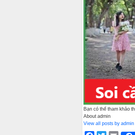
Bạn có thể tham khảo 
About admin
View all posts by admin