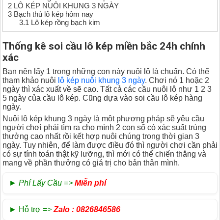
2
LÔ KÉP NUÔI KHUNG 3 NGÀY
3
Bạch thủ lô kép hôm nay
3.1
Lô kép rồng bạch kim
Thống kê soi cầu lô kép miền bắc 24h chính
xác
Bạn nên lấy 1 trong những con này nuôi lô là chuẩn. Có thể
tham khảo nuôi
lô kép nuôi khung 3 ngày
. Chơi nó 1 hoặc 2
ngày thì xác xuất về sẽ cao. Tất cả các cầu nuôi lô như 1 2 3
5 ngày của cầu lô kép. Cũng dựa vào soi cầu lô kép hàng
ngày.
Nuôi lô kép khung 3 ngày là một phương pháp sẽ yêu cầu
người chơi phải tìm ra cho mình 2 con số có xác suất trúng
thưởng cao nhất rồi kết hợp nuôi chúng trong thời gian 3
ngày. Tuy nhiên, để làm được điều đó thì người chơi cần phải
có sự tính toán thật kỹ lưỡng, thì mới có thể chiến thắng và
mang về phần thưởng có giá trị cho bản thân mình.
►
Phí Lấy Cầu =>
Miễn phí
► Hỗ trợ
=>
Zalo : 0826846586