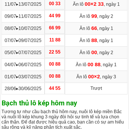
00 33
00×2 33
11/07▸13/07/2025
Ăn lô
, ngày 1
44 99
99
09/07▸11/07/2025
Ăn lô
, ngày 2
66 99
66
08/07▸10/07/2025
Ăn lô
, ngày 1
11 88
88
07/07▸09/07/2025
Ăn lô
, ngày 1
22 55
00
05/07▸07/07/2025
Ăn lô
, ngày 2
00 88
00 88
04/07▸06/07/2025
Ăn lô
, ngày 1
00 88
00×2
01/07▸03/07/2025
Ăn lô
, ngày 3
44 55
Trượt
28/06▸30/06/2025
Bạch thủ lô kép hôm nay
Tương tự như cầu bạch thủ hôm nay, nuôi lô kép miền Bắc
và nuôi lô kép khung 3 ngày đòi hỏi sự tinh tế và lựa chọn
cẩn thận. Để đạt được hiệu quả cao, bạn cần có sự am hiểu
sâu rộng và kỹ năng phân tích xuất sắc.