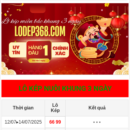
LÔ KÉP NUÔI KHUNG 3 NGÀY
Lô
Thời gian
Kết quả
Kép
12/07▸14/07/2025
66 99
⋆⋆⋆