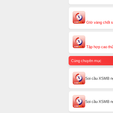
GIờ vàng chốt 
Tập hợp cao thủ
Cùng chuyên mục
Soi cầu XSMB ng
Soi cầu XSMB ng