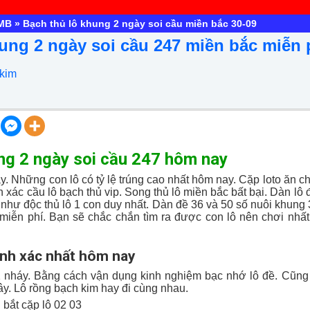
MB
»
Bạch thủ lô khung 2 ngày soi cầu miền bắc 30-09
ung 2 ngày soi cầu 247 miền bắc miễn 
kim
ng 2 ngày soi cầu 247 hôm nay
y. Những con lô có tỷ lệ trúng cao nhất hôm nay. Cặp loto ăn c
 xác cầu lô bạch thủ vip. Song thủ lô miền bắc bất bại. Dàn lô
như độc thủ lô 1 con duy nhất. Dàn đề 36 và 50 số nuôi khung
miễn phí. Bạn sẽ chắc chắn tìm ra được con lô nên chơi nhất
nh xác nhất hôm nay
2 nháy. Bằng cách vận dụng kinh nghiệm bạc nhớ lô đề. Cũn
ây. Lô rồng bạch kim hay đi cùng nhau.
 bắt cặp lô 02 03