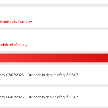
số miền bắc hôm nay
 chốt số hôm nay
ày 07/07/2025 – Dự đoán lô đẹp từ kết quả 06/07
ày 06/07/2025 – Dự đoán lô đẹp từ kết quả 05/07