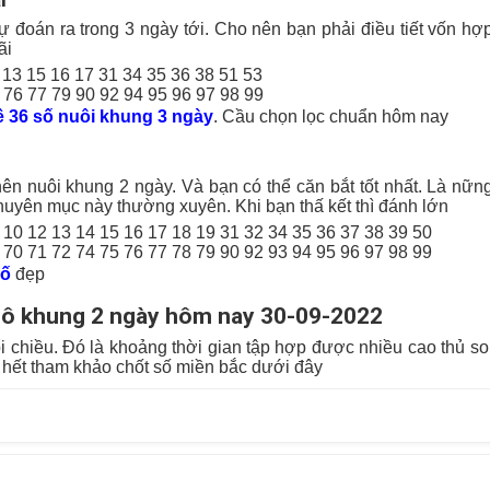
đoán ra trong 3 ngày tới. Cho nên bạn phải điều tiết vốn hợp
ãi
 13 15 16 17 31 34 35 36 38 51 53
 76 77 79 90 92 94 95 96 97 98 99
ề 36 số nuôi khung 3 ngày
. Cầu chọn lọc chuẩn hôm nay
ên nuôi khung 2 ngày. Và bạn có thể căn bắt tốt nhất. Là nữn
huyên mục này thường xuyên. Khi bạn thấ kết thì đánh lớn
 10 12 13 14 15 16 17 18 19 31 32 34 35 36 37 38 39 50
 70 71 72 74 75 76 77 78 79 90 92 93 94 95 96 97 98 99
số
đẹp
 lô khung 2 ngày hôm nay 30-09-2022
 chiều. Đó là khoảng thời gian tập hợp được nhiều cao thủ soi
 hết tham khảo chốt số miền bắc dưới đây