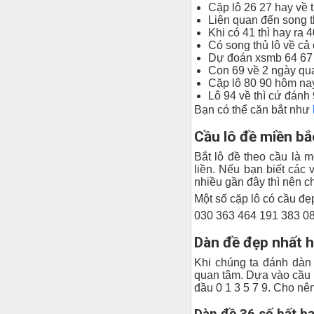
Cặp lô 26 27 hay về t
Liên quan đến song t
Khi có 41 thì hay ra 
Có song thủ lô về cả
Dự đoán xsmb 64 67 
Con 69 về 2 ngày qua
Cặp lô 80 90 hôm na
Lô 94 về thì cứ đánh
Bạn có thể căn bắt như
Cầu lô đề miền b
Bắt lô đề theo cầu là 
liền. Nếu bạn biết các 
nhiều gần đây thì nên 
Một số cặp lô có cầu đẹ
030 363 464 191 383 0
Dàn đề đẹp nhất 
Khi chúng ta đánh dàn
quan tâm. Dựa vào cầu đ
đầu 0 1 3 5 7 9. Cho nê
Dàn đề 36 số bất bạ