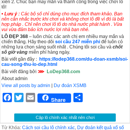
xiên 2. Chúc bạn may mắn và thành công trong việc chơi lô
tô!
•
Lưu ý :
Các bộ số chỉ dùng cho mục đích tham khảo. Bạn
nên cân nhắc trước khi chơi và không chơi lô đề vì đó là bất
hợp pháp . Chỉ nên chơi lô tô do nhà nước phát hành . Vừa
vui vừa đảm bảo ích nước lợi nhà bạn nhé.
LÔ ĐẸP 368
– luôn chúc các anh chị em nhiều may mắn và
chiến thắng. Hãy theo dõi
soi cầu 247 miễn phi
để luôn có
những lựa chọn sáng suốt nhất . Chúng tôi soi cầu và
chốt
số giờ vàng
miễn phí hàng ngày.
Bài viết gần đây :
https://lodep368.com/du-doan-xsmb/soi-
cau-song-thu-lo-dep.html
Bài viết đăng bởi
⋙
LoDep368.com
About admin
View all posts by admin
|
Dự đoán XSMB
F
T
E
S
Share
a
wi
m
h
c
tt
ail
ar
Cặp lô chính xác nhất nên chơi
e
er
e
Từ Khóa:
Cách soi cầu lô chính xác
,
Dự đoán kết quả xổ số