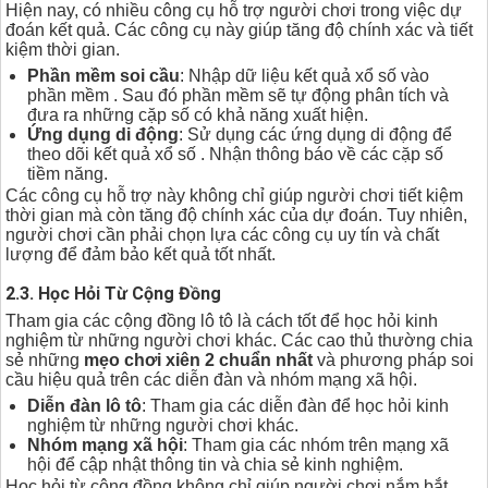
Hiện nay, có nhiều công cụ hỗ trợ người chơi trong việc dự
đoán kết quả. Các công cụ này giúp tăng độ chính xác và tiết
kiệm thời gian.
Phần mềm soi cầu
: Nhập dữ liệu kết quả xổ số vào
phần mềm . Sau đó phần mềm sẽ tự động phân tích và
đưa ra những cặp số có khả năng xuất hiện.
Ứng dụng di động
: Sử dụng các ứng dụng di động để
theo dõi kết quả xổ số . Nhận thông báo về các cặp số
tiềm năng.
Các công cụ hỗ trợ này không chỉ giúp người chơi tiết kiệm
thời gian mà còn tăng độ chính xác của dự đoán. Tuy nhiên,
người chơi cần phải chọn lựa các công cụ uy tín và chất
lượng để đảm bảo kết quả tốt nhất.
2.3. Học Hỏi Từ Cộng Đồng
Tham gia các cộng đồng lô tô là cách tốt để học hỏi kinh
nghiệm từ những người chơi khác. Các cao thủ thường chia
sẻ những
mẹo chơi xiên 2 chuẩn nhất
và phương pháp soi
cầu hiệu quả trên các diễn đàn và nhóm mạng xã hội.
Diễn đàn lô tô
: Tham gia các diễn đàn để học hỏi kinh
nghiệm từ những người chơi khác.
Nhóm mạng xã hội
: Tham gia các nhóm trên mạng xã
hội để cập nhật thông tin và chia sẻ kinh nghiệm.
Học hỏi từ cộng đồng không chỉ giúp người chơi nắm bắt