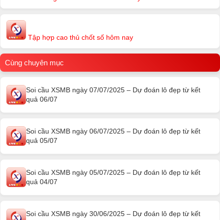
Tập hợp cao thủ chốt số hôm nay
Cùng chuyên mục
Soi cầu XSMB ngày 07/07/2025 – Dự đoán lô đẹp từ kết
quả 06/07
Soi cầu XSMB ngày 06/07/2025 – Dự đoán lô đẹp từ kết
quả 05/07
Soi cầu XSMB ngày 05/07/2025 – Dự đoán lô đẹp từ kết
quả 04/07
Soi cầu XSMB ngày 30/06/2025 – Dự đoán lô đẹp từ kết