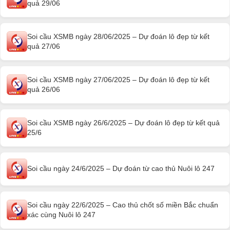
quả 29/06
Soi cầu XSMB ngày 28/06/2025 – Dự đoán lô đẹp từ kết
quả 27/06
Soi cầu XSMB ngày 27/06/2025 – Dự đoán lô đẹp từ kết
quả 26/06
Soi cầu XSMB ngày 26/6/2025 – Dự đoán lô đẹp từ kết quả
25/6
Soi cầu ngày 24/6/2025 – Dự đoán từ cao thủ Nuôi lô 247
Soi cầu ngày 22/6/2025 – Cao thủ chốt số miền Bắc chuẩn
xác cùng Nuôi lô 247