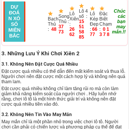
DỰ
Chúc
Lô 4
ĐOÁ
Lô
Lô
Đặc
các
Song
số :
N XỔ
Bạch
Xiên
Kép
Biệt
bạn
Thủ :
15
SỐ
Thủ
:
Đẹp
Chạm
may
37
51
:
48
26
:
66
:
0 1
MIỀN
mắn.!!
73
58
62
77
3 7 8
BẮC
85
3. Những Lưu Ý Khi Chơi Xiên 2
3.1. Không Nên Đặt Cược Quá Nhiều
Đặt cược quá nhiều có thể dẫn đến mất kiểm soát và thua lỗ.
Người chơi nên đặt cược một cách hợp lý và không nên quá
tham lam.
Đặt cược quá nhiều không chỉ làm tăng rủi ro mà còn làm
giảm khả năng kiểm soát của người chơi . Hãy luôn nhớ
rằng, chơi lô tô là một hình thức giải trí và không nên đặt
cược quá nhiều tiền vào đó.
3.2. Không Nên Tin Vào May Mắn
May mắn chỉ là một phần nhỏ trong việc chơi lô tô. Người
chơi cần phải có chiến lược và phương pháp cụ thể để đạt