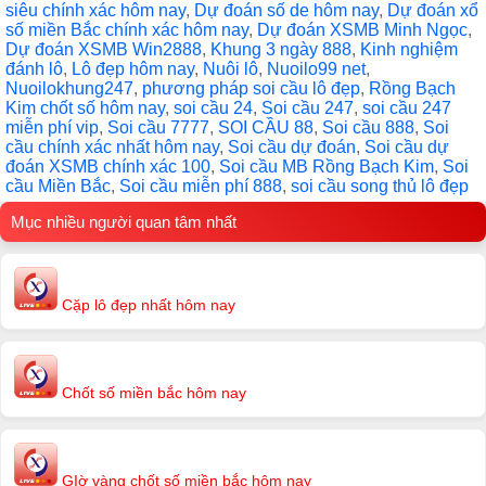
b
siêu chính xác hôm nay
,
Dự đoán số de hôm nay
,
Dự đoán xổ
số miền Bắc chính xác hôm nay
,
Dự đoán XSMB Minh Ngọc
,
o
Dự đoán XSMB Win2888
,
Khung 3 ngày 888
,
Kinh nghiệm
đánh lô
,
Lô đẹp hôm nay
,
Nuôi lô
,
Nuoilo99 net
,
o
Nuoilokhung247
,
phương pháp soi cầu lô đẹp
,
Rồng Bạch
Kim chốt số hôm nay
,
soi cầu 24
,
Soi cầu 247
,
soi cầu 247
k
miễn phí vip
,
Soi cầu 7777
,
SOI CẦU 88
,
Soi cầu 888
,
Soi
cầu chính xác nhất hôm nay
,
Soi cầu dự đoán
,
Soi cầu dự
đoán XSMB chính xác 100
,
Soi cầu MB Rồng Bạch Kim
,
Soi
cầu Miền Bắc
,
Soi cầu miễn phí 888
,
soi cầu song thủ lô đẹp
Mục nhiều người quan tâm nhất
Cặp lô đẹp nhất hôm nay
Chốt số miền bắc hôm nay
GIờ vàng chốt số miền bắc hôm nay