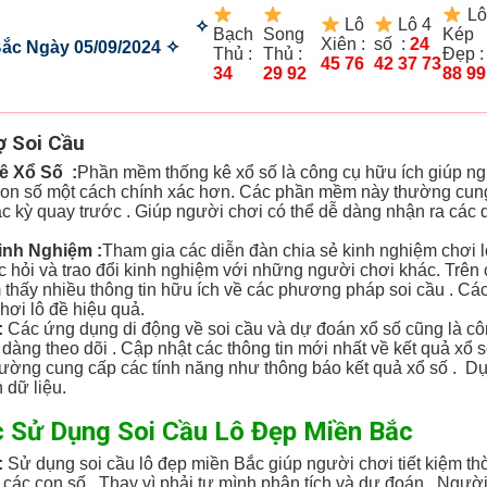
Lô
Lô
Lô 4
✧
Bạch
Song
Kép
Xiên :
số :
24
Bắc Ngày 05/09/2024 ✧
Thủ :
Thủ :
Đẹp :
45 76
42 37 73
34
29 92
88 99
ợ Soi Cầu
 Xổ Số :
Phần mềm thống kê xổ số là công cụ hữu ích giúp ng
 con số một cách chính xác hơn. Các phần mềm này thường cung
các kỳ quay trước . Giúp người chơi có thể dễ dàng nhận ra các 
inh Nghiệm :
Tham gia các diễn đàn chia sẻ kinh nghiệm chơi lô
c hỏi và trao đổi kinh nghiệm với những người chơi khác. Trên 
m thấy nhiều thông tin hữu ích về các phương pháp soi cầu . Cá
hơi lô đề hiệu quả.
:
Các ứng dụng di động về soi cầu và dự đoán xổ số cũng là cô
dàng theo dõi . Cập nhật các thông tin mới nhất về kết quả xổ 
ường cung cấp các tính năng như thông báo kết quả xổ số . Dự
 dữ liệu.
ệc Sử Dụng Soi Cầu Lô Đẹp Miền Bắc
:
Sử dụng soi cầu lô đẹp miền Bắc giúp người chơi tiết kiệm thờ
 các con số . Thay vì phải tự mình phân tích và dự đoán . Ngườ