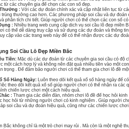
c từ các chuyên gia để chọn các con số đẹp.
 Thưởng :
Với các dự đoán chính xác và cập nhật liên tục từ cá
i trúng thưởng cao hơn. Các phương pháp soi cầu và dự đoán 
và phân tích chi tiết. Giúp người chơi có thể chọn các con số có 
Dụng :
Nhiều trang web cung cấp dịch vụ soi cầu lô đẹp miền B
ơi có thể dễ dàng truy cập và sử dụng các dự đoán và thông tin 
ruy cập vào các trang web này để có thể nhận được các dự đoán
ụng Soi Cầu Lô Đẹp Miền Bắc
ều Tiền:
Mặc dù các dự đoán từ các chuyên gia soi cầu có độ c
c một cách hợp lý và không nên đặt quá nhiều tiền vào một con
uan trọng . Để đảm bảo người chơi có thể tham gia chơi lô đề m
Xổ Số Hàng Ngày:
Luôn theo dõi kết quả xổ số hàng ngày để có
ệc theo dõi kết quả xổ số giúp người chơi có thể nhận ra các q
hỉnh chiến lược chơi một cách hiệu quả.
Khác :
Tham gia các diễn đàn, nhóm chơi lô đề để học hỏi kin
c học hỏi từ những người chơi có kinh nghiệm . Giúp người ch
p soi cầu và dự đoán hiệu quả, cũng như các chiến lược chơi
n Bắc không chỉ là một trò chơi may rủi . Mà còn là một nghệ th