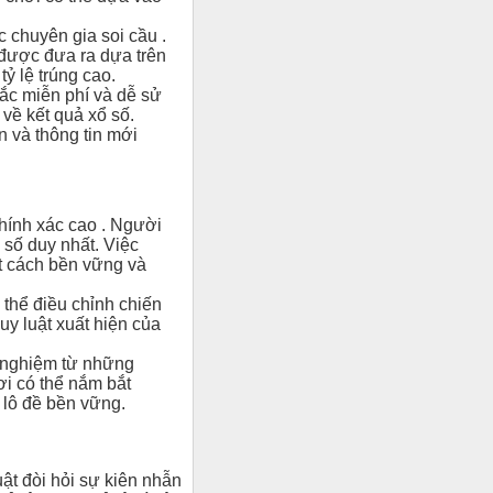
c chuyên gia soi cầu .
được đưa ra dựa trên
tỷ lệ trúng cao.
ắc miễn phí và dễ sử
về kết quả xổ số.
 và thông tin mới
hính xác cao . Người
 số duy nhất. Việc
ột cách bền vững và
 thể điều chỉnh chiến
uy luật xuất hiện của
h nghiệm từ những
ơi có thể nắm bắt
 lô đề bền vững.
uật đòi hỏi sự kiên nhẫn