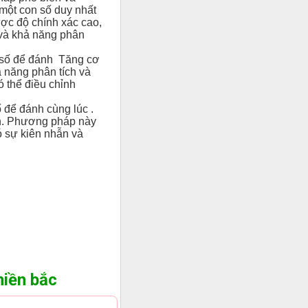
một con số duy nhất
ược độ chính xác cao,
 và khả năng phân
 số để đánh Tăng cơ
 năng phân tích và
ó thể điều chỉnh
 để đánh cùng lúc .
lớn. Phương pháp này
ó sự kiên nhẫn và
miền bắc