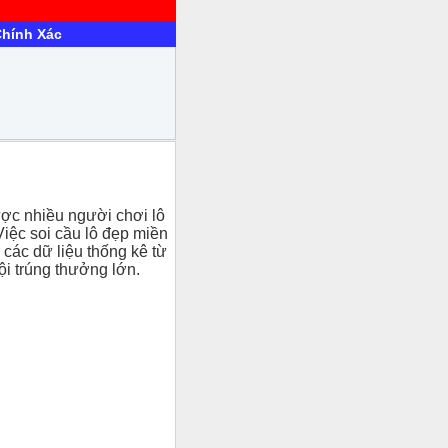
Chính Xác
ợc nhiều người chơi lô
Việc soi cầu lô đẹp miền
các dữ liệu thống kê từ
ội trúng thưởng lớn.