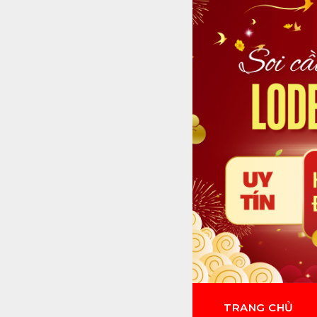
TRANG CHỦ