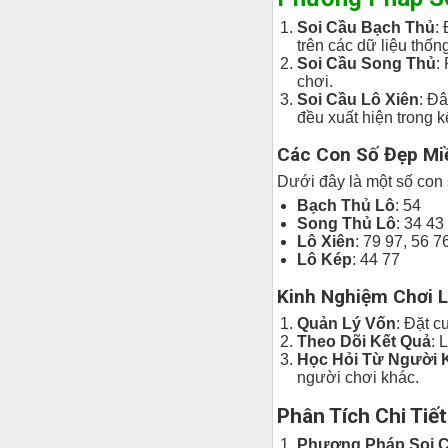
Soi Cầu Bạch Thủ
:
trên các dữ liệu thốn
Soi Cầu Song Thủ
:
chơi.
Soi Cầu Lô Xiên
: Đ
đều xuất hiện trong k
Các Con Số Đẹp Mi
Dưới đây là một số con
Bạch Thủ Lô
: 54
Song Thủ Lô
: 34 43
Lô Xiên
: 79 97, 56 7
Lô Kép
: 44 77
Kinh Nghiệm Chơi L
Quản Lý Vốn
: Đặt c
Theo Dõi Kết Quả
: 
Học Hỏi Từ Người 
người chơi khác.
Phân Tích Chi Tiế
Phương Pháp Soi C