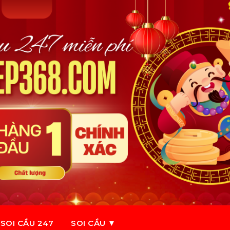
SOI CẦU 247
SOI CẦU ▼