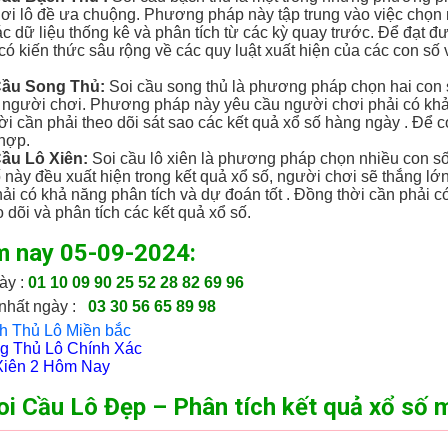
i lô đề ưa chuộng. Phương pháp này tập trung vào việc chọn 
c dữ liệu thống kê và phân tích từ các kỳ quay trước. Để đạt đ
có kiến thức sâu rộng về các quy luật xuất hiện của các con số
Cầu Song Thủ:
Soi cầu song thủ là phương pháp chọn hai con
 người chơi. Phương pháp này yêu cầu người chơi phải có khả
ời cần phải theo dõi sát sao các kết quả xổ số hàng ngày . Để c
hợp.
ầu Lô Xiên:
Soi cầu lô xiên là phương pháp chọn nhiều con số
ố này đều xuất hiện trong kết quả xổ số, người chơi sẽ thắng 
hải có khả năng phân tích và dự đoán tốt . Đồng thời cần phải c
eo dõi và phân tích các kết quả xổ số.
m nay 05-09-2024:
ày :
01 10 09 90 25 52 28 82 69 96
nhất ngày :
03 30 56 65 89 98
h Thủ Lô Miền bắc
g Thủ Lô Chính Xác
Xiên 2 Hôm Nay
i Cầu Lô Đẹp – Phân tích kết quả xổ số 