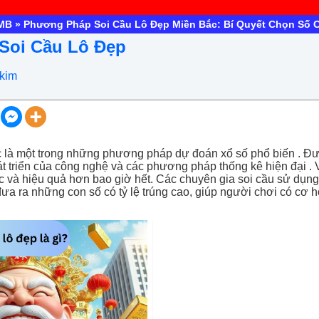
MB
»
Phương Pháp Soi Cầu Lô Đẹp Miền Bắc: Bí Quyết Chọn Số 
Soi Cầu Lô Đẹp
kim
c là một trong những phương pháp dự đoán xổ số phổ biến . Đư
át triển của công nghệ và các phương pháp thống kê hiện đại . 
c và hiệu quả hơn bao giờ hết. Các chuyên gia soi cầu sử dụng 
đưa ra những con số có tỷ lệ trúng cao, giúp người chơi có cơ h