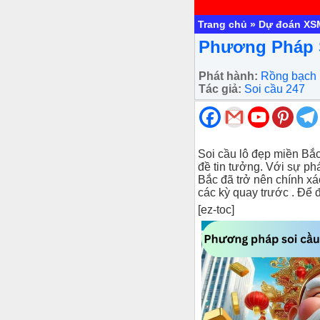
Trang chủ
»
Dự đoán XS
Phương Pháp 
Phát hành:
Rồng bạch 
Tác giả:
Soi cầu 247
Soi cầu lô đẹp miền Bắ
đề tin tưởng. Với sự ph
Bắc đã trở nên chính xá
các kỳ quay trước . Để 
[ez-toc]