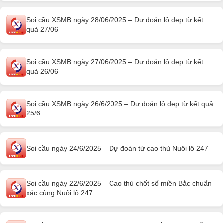
Soi cầu XSMB ngày 28/06/2025 – Dự đoán lô đẹp từ kết
quả 27/06
Soi cầu XSMB ngày 27/06/2025 – Dự đoán lô đẹp từ kết
quả 26/06
Soi cầu XSMB ngày 26/6/2025 – Dự đoán lô đẹp từ kết quả
25/6
Soi cầu ngày 24/6/2025 – Dự đoán từ cao thủ Nuôi lô 247
Soi cầu ngày 22/6/2025 – Cao thủ chốt số miền Bắc chuẩn
xác cùng Nuôi lô 247