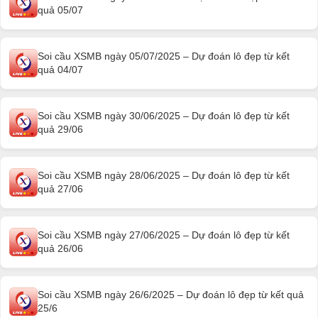
quả 05/07
Soi cầu XSMB ngày 05/07/2025 – Dự đoán lô đẹp từ kết
quả 04/07
Soi cầu XSMB ngày 30/06/2025 – Dự đoán lô đẹp từ kết
quả 29/06
Soi cầu XSMB ngày 28/06/2025 – Dự đoán lô đẹp từ kết
quả 27/06
Soi cầu XSMB ngày 27/06/2025 – Dự đoán lô đẹp từ kết
quả 26/06
Soi cầu XSMB ngày 26/6/2025 – Dự đoán lô đẹp từ kết quả
25/6