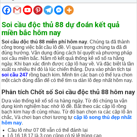
Soi cầu độc thủ 88 dự đoán kết quả
miền bắc hôm nay
Soi cầu độc thủ 88
miễn phí hôm nay
. Chúng ta đã thành
công trong việc bắt cầu lô đề. Vì quan trọng chúng ta đã đi
đúng hướng. Vận dụng đúng cách bí quyết và phương pháp
soi cầu miền bắc. Nắm rõ kết quả thống kê xổ số ra hằng
ngày. Khi bạn xác định được cặp lô hay về. Và đặc biệt là tần
xuất ra nhiều thì đó là lúc chiến thắng. Dựa vào phân tích tại
soi cầu 247
rồng bạch kim. Mình tin các bạn có thể lựa chon
một cách đúng đắn để có thể tìm ra dàn lô đẹp nhất hôm nay.
Phân tích
Chốt số Soi cầu độc thủ 88
hôm nay
Dựa vào thống kê xổ số ra hàng ngày. Từ đó chúng ta vận
dụng kinh nghiệm bạc nhớ lô đề. Bắt theo các cặp lô rồng
bạch kim hay đi cùng nhau. Từ đó bạn chọn ra các cặp lô ăn
chắc, Và chơi bạn chơi tương tự
cặp lô song thủ đẹp nhất
hôm nay
.
Cầu lô như 07 08 vẫn có thể đánh lại
Lô 16 18 17 là 3 con cũng có tỷ lệ trúng cao