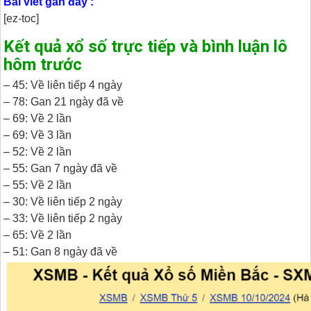
Bài viết gần đây :
[ez-toc]
Kết quả xổ số trực tiếp và bình luận lô
hôm trước
– 45: Về liên tiếp 4 ngày
– 78: Gan 21 ngày đã về
– 69: Về 2 lần
– 69: Về 3 lần
– 52: Về 2 lần
– 55: Gan 7 ngày đã về
– 55: Về 2 lần
– 30: Về liên tiếp 2 ngày
– 33: Về liên tiếp 2 ngày
– 65: Về 2 lần
– 51: Gan 8 ngày đã về