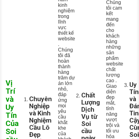
Chúng
kinh
tôi cam
nghiệm
kết
trong
mang
lĩnh
đến
vực
cho
thiết kế
khách
website
hàng
.
những
Chúng
sản
tôi đã
phẩm
hoàn
website
thành
chất
hàng
lượng
trăm dự
cao .
Vị
án lớn
Uy
Giao
nhỏ,
Trí
Tín
diện
Chất
đáp
đẹp
và
Chuyên
và
ứng
Lượng
mắt,
Nghiệp
Đá
Uy
mọi
Dịch
tính
yêu
và Kinh
Tin
Tín
năng
Vụ từ
cầu
Nghiệm
Cậ
vượt
Của
khắt
Soi
trội và
Cầu Lô
Cù
khe
Soi
cầu
tối ưu
Đẹp
Soi
của
hóa
ngày