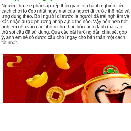
Người chơi sẽ phải sắp xếp thời gian tiến hành nghiên cứu
cách chơi lô đẹp nhất ngày mai của người đi trước thế nào và
ứng dụng theo. Bởi người đi trước là người đã trải nghiệm và
xác nhận được phương pháp a,b,c thế nào. Vậy nên hơn hết,
anh em nên vào các nhóm chơi học hỏi cách đánh mà cao
thủ soi cầu đã sử dụng. Qua các bài hướng dẫn chia sẻ, góp
ý, anh em sẽ có được cầu chơi ngay cho bản thân một cách
tốt nhất.