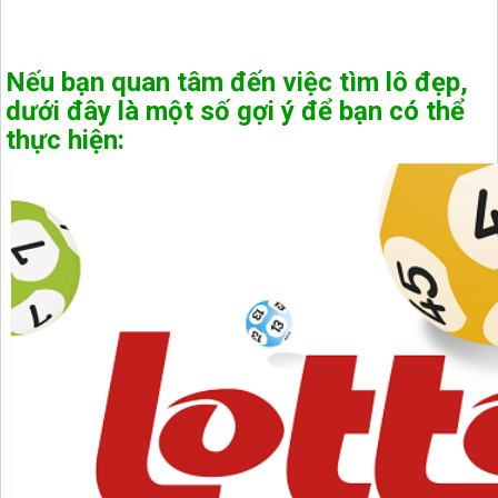
Nếu bạn quan tâm đến việc tìm lô đẹp,
dưới đây là một số gợi ý để bạn có thể
thực hiện: