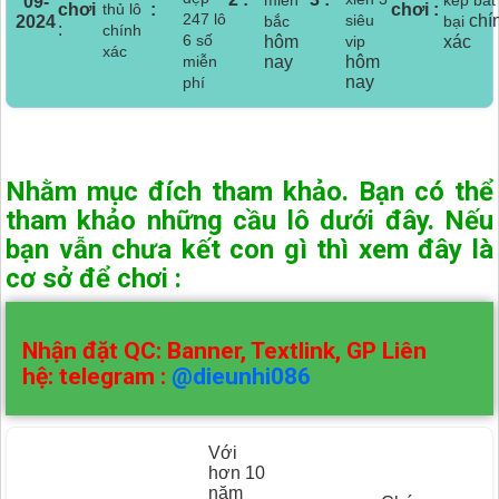
miền
09-
:
chơi :
chơi
thủ lô
247 l
ô
chí
siêu
bại
2024
bắc
:
chính
6 số
xác
hôm
vip
xác
miễn
nay
hôm
nay
phí
Nhằm mục đích tham khảo. Bạn có thể
tham khảo những cầu lô dưới đây. Nếu
bạn vẫn chưa kết con gì thì xem đây là
cơ sở để chơi :
Nhận đặt QC: Banner, Textlink, GP Liên
hệ:
telegram :
@dieunhi086
Với
hơn 10
năm