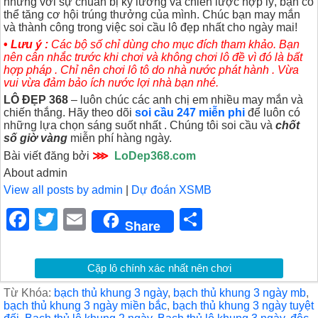
nhưng với sự chuẩn bị kỹ lưỡng và chiến lược hợp lý, bạn có
thể tăng cơ hội trúng thưởng của mình. Chúc bạn may mắn
và thành công trong việc soi cầu lô đẹp nhất cho ngày mai!
•
Lưu ý :
Các bộ số chỉ dùng cho mục đích tham khảo. Bạn
nên cân nhắc trước khi chơi và không chơi lô đề vì đó là bất
hợp pháp . Chỉ nên chơi lô tô do nhà nước phát hành . Vừa
vui vừa đảm bảo ích nước lợi nhà bạn nhé.
LÔ ĐẸP 368
– luôn chúc các anh chị em nhiều may mắn và
chiến thắng. Hãy theo dõi
soi cầu 247 miễn phi
để luôn có
những lựa chọn sáng suốt nhất . Chúng tôi soi cầu và
chốt
số giờ vàng
miễn phí hàng ngày.
Bài viết đăng bởi
⋙
LoDep368.com
About admin
View all posts by admin
|
Dự đoán XSMB
F
T
E
S
Share
a
wi
m
h
c
tt
ail
ar
Cặp lô chính xác nhất nên chơi
e
er
e
Từ Khóa:
bạch thủ khung 3 ngày
,
bạch thủ khung 3 ngày mb
,
b
bạch thủ khung 3 ngày miền bắc
,
bạch thủ khung 3 ngày tuyệt