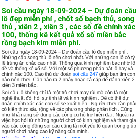
Soi cầu ngày 18-09-2024 – Dự đoán cầu
lô đẹp miễn phí , chốt số bạch thủ, song
thủ , xiên 2 , xiên 3 , các số đề chính xác
100, thống kê kết quả xổ số miền bắc
rồng bạch kim miễn phí.
Soi cầu ngày 18-09-2024 – Dự đoán cầu lô đẹp miễn phí .
Những cặp song thủ lô nên chơi nhất. Với những con lô có tỷ
lệ trúng ăn chắc cao nhất. Thông qua kinh nghiệm bạc nhớ lô
đề và thống kê xổ số. Với một số phương pháp bắt lô hay và
chính xác 100. Cao thủ dự đoán
soi cầu 247
giúp bạn tìm con
nào nên chơi. Cặp nào ra 2 nháy hoặc cả cặp để đánh xiên 2
xiên 3 miền bắc .
Soi cầu lô không chỉ là một trò chơi may rủi mà còn là một
nghệ thuật đòi hỏi sự tinh tế và kinh nghiệm . Để có thể dự
đoán chính xác các con số sẽ xuất hiện . Người chơi cần phải
có kiến thức sâu rộng về các phương pháp phân tích . Cũng
như khả năng sử dụng các công cụ hỗ trợ hiện đại . Ngoài ra,
việc học hỏi từ những người chơi có kinh nghiệm và tham gia
vào các cộng đồng soi cầu cũng là một yếu tố quan trọng giúp
người chơi nâng cao kỹ năng của mình.