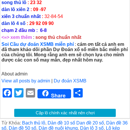
song thủ lô
:
23 32
dàn lô xiên 2
: 09 -97
xiên 3 chuẩn nhất
:
32-84-54
dàn lô 4 số
: 29 92 09 90
chạm 2 đầu mb : 6-8
<=> xem thêm
:
song thủ chuẩn nhất
Soi Cầu dự đoán XSMB miễn phí
:
cám ơn tất cả anh em
đã tham khảo dõi phần Dự Đoán xổ số miền bắc miễn phí
của chúng tôi. Mong rằng anh em sẽ chọn lựa cho mình
được các con số may mắn, đẹp nhất hôm nay.
About admin
View all posts by admin
|
Dự đoán XSMB
F
T
E
S
Share
a
wi
m
h
c
tt
ail
ar
Cặp lô chính xác nhất nên chơi
e
er
e
Từ Khóa:
Bạch thủ lô
,
Dàn đề 10 số Dan đề 20 số
,
Dàn đề 36
số
,
Dàn đề 50 số
,
Dàn đề nuôi khung
,
Dàn lô 3 số
,
Lô kép