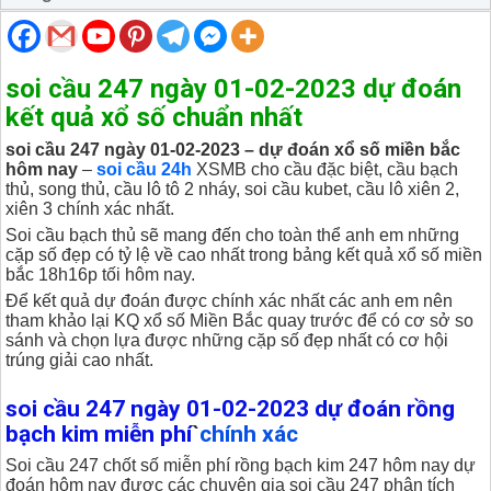
soi cầu 247 ngày 01-02-2023 dự đoán
kết quả xổ số chuẩn nhất
soi cầu 247 ngày 01-02-2023 – dự đoán xổ số miền bắc
hôm nay
–
soi cầu 24h
XSMB cho cầu đặc biệt, cầu bạch
thủ, song thủ, cầu lô tô 2 nháy, soi cầu kubet, cầu lô xiên 2,
xiên 3 chính xác nhất.
Soi cầu bạch thủ sẽ mang đến cho toàn thể anh em những
cặp số đẹp có tỷ lệ về cao nhất trong bảng kết quả xổ số miền
bắc 18h16p tối hôm nay.
Để kết quả dự đoán được chính xác nhất các anh em nên
tham khảo lại KQ xổ số Miền Bắc quay trước để có cơ sở so
sánh và chọn lựa được những cặp số đẹp nhất có cơ hội
trúng giải cao nhất.
soi cầu 247 ngày 01-02-2023
dự đoán rồng
bạch kim miễn phí
`
chính xác
Soi cầu 247 chốt số miễn phí rồng bạch kim 247 hôm nay dự
đoán hôm nay được các chuyên gia soi cầu 247 phân tích