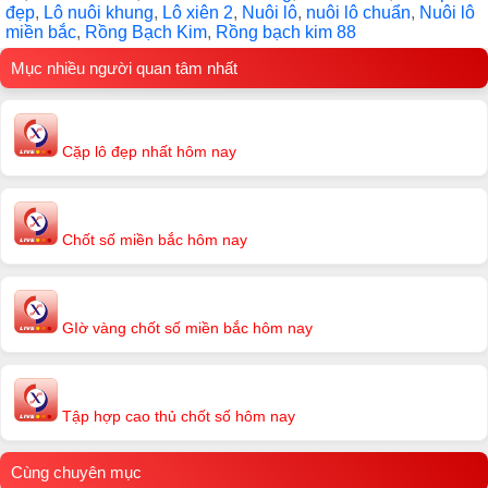
b
đẹp
,
Lô nuôi khung
,
Lô xiên 2
,
Nuôi lô
,
nuôi lô chuẩn
,
Nuôi lô
o
miền bắc
,
Rồng Bạch Kim
,
Rồng bạch kim 88
o
Mục nhiều người quan tâm nhất
k
Cặp lô đẹp nhất hôm nay
Chốt số miền bắc hôm nay
GIờ vàng chốt số miền bắc hôm nay
Tập hợp cao thủ chốt số hôm nay
Cùng chuyên mục