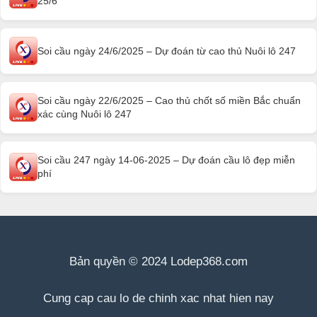
25/6
Soi cầu ngày 24/6/2025 – Dự đoán từ cao thủ Nuôi lô 247
Soi cầu ngày 22/6/2025 – Cao thủ chốt số miền Bắc chuẩn
xác cùng Nuôi lô 247
Soi cầu 247 ngày 14-06-2025 – Dự đoán cầu lô đẹp miễn
phí
Bản quyền © 2024 Lodep368.com
Cung cap cau lo de chinh xac nhat hien nay