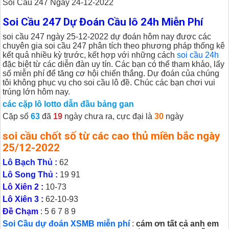
Soi Cầu 247 Ngày 24-12-2022
Soi Cầu 247 Dự Đoán Cầu lô 24h Miễn Phí
soi cầu 247 ngày 25-12-2022 dự đoán hôm nay được các
chuyên gia soi cầu 247 phân tích theo phương pháp thống kê
kết quả nhiều kỳ trước, kết hợp với những cách
soi cầu 24h
đặc biệt từ các diễn đàn uy tín. Các bạn có thể tham khảo, lấy
số miễn phí để tăng cơ hội chiến thắng. Dự đoán của chúng
tôi không phục vụ cho soi cầu lô đề. Chúc các bạn chơi vui
trúng lớn hôm nay.
các cặp lô lotto dẫn đầu bảng gan
Cặp số
63
đã
19
ngày chưa ra, cực đại là
30
ngày
soi cầu chốt số từ các cao thủ miền bắc ngày
25/12-2022
Lô Bạch Thủ :
62
Lô Song Thủ :
19 91
Lô Xiên 2 :
10-73
Lô Xiên 3 :
62-10-93
Đề Chạm
:
5 6 7 8 9
Soi Cầu dự đoán XSMB miễn phí
:
cám ơn tất cả anh em