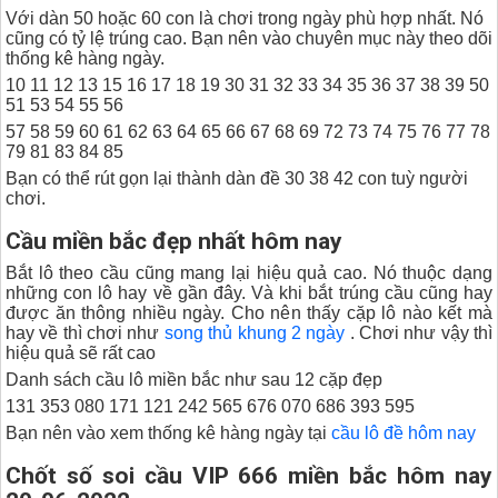
Với dàn 50 hoặc 60 con là chơi trong ngày phù hợp nhất. Nó
cũng có tỷ lệ trúng cao. Bạn nên vào chuyên mục này theo dõi
thống kê hàng ngày.
10 11 12 13 15 16 17 18 19 30 31 32 33 34 35 36 37 38 39 50
51 53 54 55 56
57 58 59 60 61 62 63 64 65 66 67 68 69 72 73 74 75 76 77 78
79 81 83 84 85
Bạn có thể rút gọn lại thành dàn đề 30 38 42 con tuỳ người
chơi.
Cầu miền bắc đẹp nhất hôm nay
Bắt lô theo cầu cũng mang lại hiệu quả cao. Nó thuộc dạng
những con lô hay về gần đây. Và khi bắt trúng cầu cũng hay
được ăn thông nhiều ngày. Cho nên thấy cặp lô nào kết mà
hay về thì chơi như
song thủ khung 2 ngày
. Chơi như vậy thì
hiệu quả sẽ rất cao
Danh sách cầu lô miền bắc như sau 12 cặp đẹp
131 353 080 171 121 242 565 676 070 686 393 595
Bạn nên vào xem thống kê hàng ngày tại
cầu lô đề hôm nay
Chốt số soi cầu VIP 666 miền bắc hôm nay