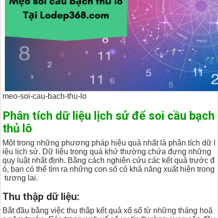
meo-soi-cau-bach-thu-lo
Phân tích dữ liệu lịch sử để soi cầu bạch
thủ lô
Một trong những phương pháp hiệu quả nhất là phân tích dữ l
iệu lịch sử. Dữ liệu trong quá khứ thường chứa đựng những
quy luật nhất định. Bằng cách nghiên cứu các kết quả trước đ
ó, bạn có thể tìm ra những con số có khả năng xuất hiện trong
tương lai.
Thu thập dữ liệu
:
Bắt đầu bằng việc thu thập kết quả xổ số từ những tháng hoặ