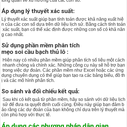
tổng quan về xu hướng của các con số.
Áp dụng lý thuyết xác suất
:
Lý thuyết xác suất giúp bạn tính toán được khả năng xuất hiệ
n của các con số dựa trên dữ liệu lịch sử. Bằng cách tính toán
xác suất, bạn có thể xác định được những con số có khả năn
g cao nhất.
Sử dụng phần mềm phân tích
mẹo soi cầu bạch thủ lô
:
Hiện nay có nhiều phần mềm giúp phân tích số liệu một cách
nhanh chóng và chính xác. Những công cụ này sẽ hỗ trợ bạn
trong việc dự đoán. Các phần mềm như Excel hoặc các ứng
dụng chuyên dụng có thể giúp bạn tạo ra các bảng biểu, đồ th
ị và các mô hình phân tích.
So sánh và đối chiếu kết quả
:
Sau khi có kết quả từ phần mềm, hãy so sánh với dữ liệu lịch
sử để đưa ra quyết định cuối cùng. Điều này giúp bạn đảm b
ảo rằng các dự đoán của bạn không chỉ dựa trên lý thuyết mà
còn phù hợp với thực tế.
Áp dụng các phương pháp dân gian