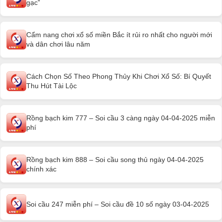
gạc”
Cẩm nang chơi xổ số miền Bắc ít rủi ro nhất cho người mới
và dân chơi lâu năm
Cách Chọn Số Theo Phong Thủy Khi Chơi Xổ Số: Bí Quyết
Thu Hút Tài Lộc
Rồng bạch kim 777 – Soi cầu 3 càng ngày 04-04-2025 miễn
phí
Rồng bạch kim 888 – Soi cầu song thủ ngày 04-04-2025
chính xác
Soi cầu 247 miễn phí – Soi cầu đề 10 số ngày 03-04-2025