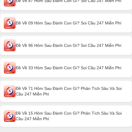
Đề Về 87 Hôm Sau Đánh Con Gì? Soi Cầu 247 Miễn Phí
Đề Về 09 Hôm Sau Đánh Con Gì? Soi Cầu 247 Miễn Phí
Đề Về 96 Hôm Sau Đánh Con Gì? Soi Cầu 247 Miễn Phí
Đề Về 33 Hôm Sau Đánh Con Gì? Soi Cầu 247 Miễn Phí
Đề Về 71 Hôm Sau Đánh Con Gì? Phân Tích Sâu Và Soi
Cầu 247 Miễn Phí
Đề Về 15 Hôm Sau Đánh Con Gì? Phân Tích Sâu Và Soi
Cầu 247 Miễn Phí