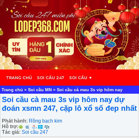
TRANG CHỦ
SOI CẦU 247
SOI CẦU ▼
Trang chủ
»
Soi cầu MN
»
Soi cầu cà mau 3s vip hôm nay
Soi cầu cà mau 3s vip hôm nay dự
đoán xsmn 247, cặp lô xổ số đep nhất
Phát hành:
Rồng bạch kim
Hỗ trợ:
Tác giả:
Soi cầu 247