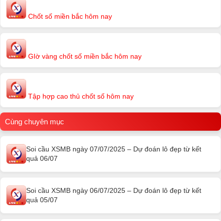
Chốt số miền bắc hôm nay
GIờ vàng chốt số miền bắc hôm nay
Tập hợp cao thủ chốt số hôm nay
Cùng chuyên mục
Soi cầu XSMB ngày 07/07/2025 – Dự đoán lô đẹp từ kết
quả 06/07
Soi cầu XSMB ngày 06/07/2025 – Dự đoán lô đẹp từ kết
quả 05/07