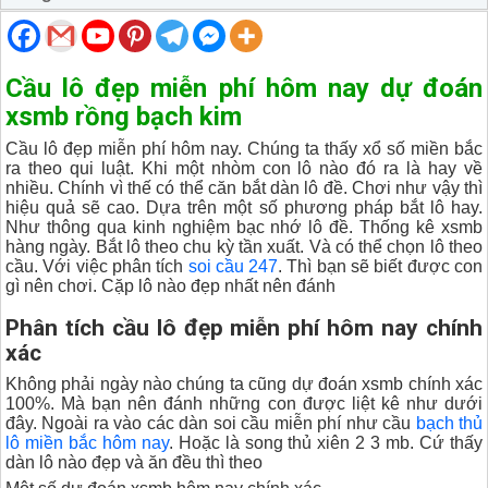
Cầu lô đẹp miễn phí hôm nay dự đoán
xsmb rồng bạch kim
Cầu lô đẹp miễn phí hôm nay. Chúng ta thấy xổ số miền bắc
ra theo qui luật. Khi một nhòm con lô nào đó ra là hay về
nhiều. Chính vì thế có thể căn bắt dàn lô đề. Chơi như vậy thì
hiệu quả sẽ cao. Dựa trên một số phương pháp bắt lô hay.
Như thông qua kinh nghiệm bạc nhớ lô đề. Thống kê xsmb
hàng ngày. Bắt lô theo chu kỳ tần xuất. Và có thể chọn lô theo
cầu. Với việc phân tích
soi cầu 247
. Thì bạn sẽ biết được con
gì nên chơi. Cặp lô nào đẹp nhất nên đánh
Phân tích cầu lô đẹp miễn phí hôm nay chính
xác
Không phải ngày nào chúng ta cũng dự đoán xsmb chính xác
100%. Mà bạn nên đánh những con được liệt kê như dưới
đây. Ngoài ra vào các dàn soi cầu miễn phí như cầu
bạch thủ
lô miền bắc hôm nay
. Hoặc là song thủ xiên 2 3 mb. Cứ thấy
dàn lô nào đẹp và ăn đều thì theo