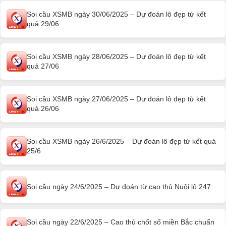
Soi cầu XSMB ngày 30/06/2025 – Dự đoán lô đẹp từ kết
quả 29/06
Soi cầu XSMB ngày 28/06/2025 – Dự đoán lô đẹp từ kết
quả 27/06
Soi cầu XSMB ngày 27/06/2025 – Dự đoán lô đẹp từ kết
quả 26/06
Soi cầu XSMB ngày 26/6/2025 – Dự đoán lô đẹp từ kết quả
25/6
Soi cầu ngày 24/6/2025 – Dự đoán từ cao thủ Nuôi lô 247
Soi cầu ngày 22/6/2025 – Cao thủ chốt số miền Bắc chuẩn