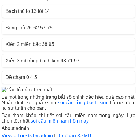
Bạch thủ lô 13 lót 14
Song thủ 26-62 57-75
Xiên 2 miền bắc 38 95
Xiên 3 mb rồng bạch kim 48 71 97
Đề chạm 0 4 5
Là một trong những trang bắt số chính xác hiệu quả cao nhất.
Nhận định kết quả xsmb
soi cầu rồng bạch kim
. Là nơi đem
lại sự tự tin cho bạn.
Bạn tham khảo chi tiết soi cầu miền nam trong ngày. Lựa
chọn tốt nhất
soi cầu miền nam hôm nay
About admin
View all posts by admin
|
Dự đoán XSMB