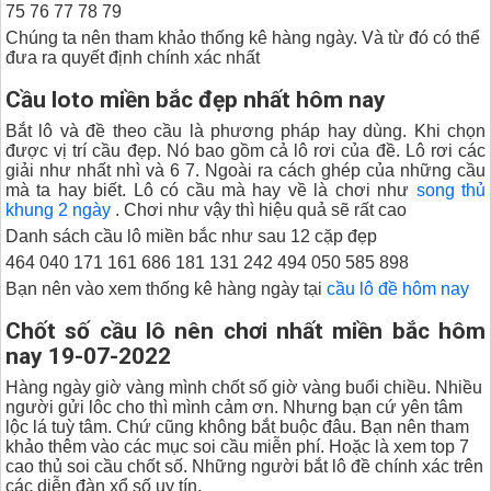
75 76 77 78 79
Chúng ta nên tham khảo thống kê hàng ngày. Và từ đó có thể
đưa ra quyết định chính xác nhất
Cầu loto miền bắc đẹp nhất hôm nay
Bắt lô và đề theo cầu là phương pháp hay dùng. Khi chọn
được vị trí cầu đẹp. Nó bao gồm cả lô rơi của đề. Lô rơi các
giải như nhất nhì và 6 7. Ngoài ra cách ghép của những cầu
mà ta hay biết. Lô có cầu mà hay về là chơi như
song thủ
khung 2 ngày
. Chơi như vậy thì hiệu quả sẽ rất cao
Danh sách cầu lô miền bắc như sau 12 cặp đẹp
464 040 171 161 686 181 131 242 494 050 585 898
Bạn nên vào xem thống kê hàng ngày tại
cầu lô đề hôm nay
Chốt số cầu lô nên chơi nhất miền bắc hôm
nay 19-07-2022
Hàng ngày giờ vàng mình chốt số giờ vàng buổi chiều. Nhiều
người gửi lôc cho thì mình cảm ơn. Nhưng bạn cứ yên tâm
lộc lá tuỳ tâm. Chứ cũng không bắt buộc đâu. Bạn nên tham
khảo thêm vào các mục soi cầu miễn phí. Hoặc là xem top 7
cao thủ soi cầu chốt số. Những người bắt lô đề chính xác trên
các diễn đàn xổ số uy tín.