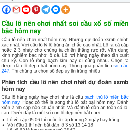
Cầu lô nên chơi nhất soi cầu xổ số miền
bắc hôm nay
Cầu lô nên chơi nhất hôm nay. Những dự đoán xsmb chính
xác nhất. Vơi cầu lô tỷ lệ trúng ăn chắc cao nhất. Lô ra cả cặp
hoặc 2 3 nháy cho chúng ta chiến thắng rực rỡ. Vận dụng
kinh nghiệm bạc nhớ lô đề. Lô rơi hàng ngày theo tần xuất
chu kỳ. Con lô rồng bạch kim hay đi cùng nhau. Chọn ra
được dàn lô đẹp nhất hôm nay. Thông qua phân tích
soi cầu
247
. Thì chúng ta chọn số đẹp uy tín trúng nhiều
Phân tích cầu lô nên chơi nhất dự đoán xsmb
hôm nay
Cầu lô hàng ngày hay chơi như là cầu
bạch thủ lô miền bắc
hôm nay
. Hoạc có thể là song thủ lô bất bại hôm nay. Đánh
xiên 2 mb cặp nào chuẩn nhất. Và đánh lô dàn an toàn có lãi
cao. Dưới đây là một số con lô đẹp nên bắt chơi
Lô về cặp 05 06 thì nuôi lô cặp khung 2 ngày hay trúng
Với đầu 1 thì nên bắt dàn lô 3 số 13 14 18