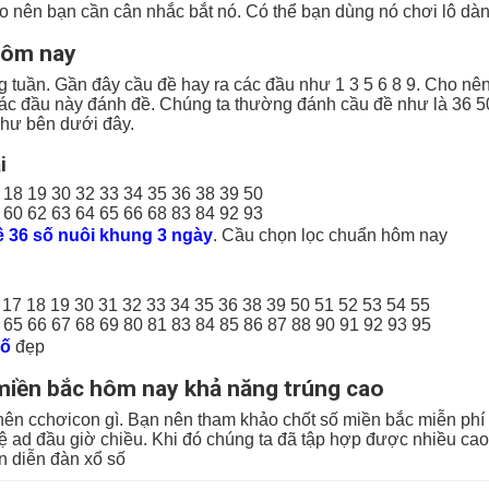
o nên bạn cần cân nhắc bắt nó. Có thể bạn dùng nó chơi lô dàn 
hôm nay
g tuần. Gần đây cầu đề hay ra các đầu như 1 3 5 6 8 9. Cho n
các đầu này đánh đề. Chúng ta thường đánh cầu đề như là 36 5
như bên dưới đây.
i
 18 19 30 32 33 34 35 36 38 39 50
 60 62 63 64 65 66 68 83 84 92 93
ề 36 số nuôi khung 3 ngày
. Cầu chọn lọc chuẩn hôm nay
 17 18 19 30 31 32 33 34 35 36 38 39 50 51 52 53 54 55
 65 66 67 68 69 80 81 83 84 85 86 87 88 90 91 92 93 95
số
đẹp
miền bắc hôm nay khả năng trúng cao
nên cchơicon gì. Bạn nên tham khảo chốt số miền bắc miễn phí 
ệ ad đầu giờ chiều. Khi đó chúng ta đã tập hợp được nhiều cao
ên diễn đàn xổ số