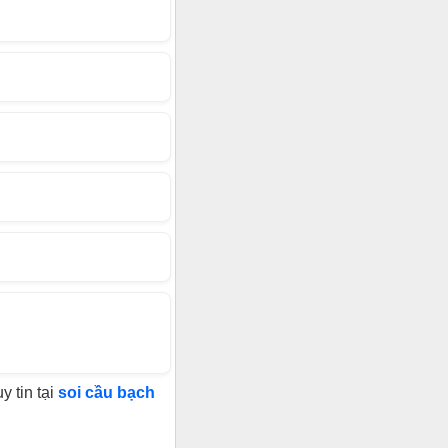
y tin tại
soi cầu bạch