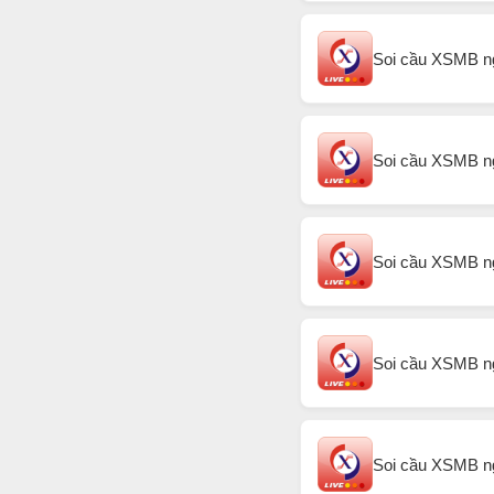
Soi cầu XSMB ng
Soi cầu XSMB ng
Soi cầu XSMB ng
Soi cầu XSMB ng
Soi cầu XSMB ng