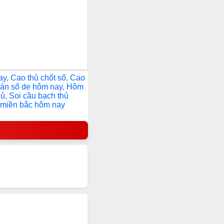
ay
,
Cao thủ chốt số
,
Cao
án số de hôm nay
,
Hôm
hủ
,
Soi cầu bạch thủ
 miền bắc hôm nay