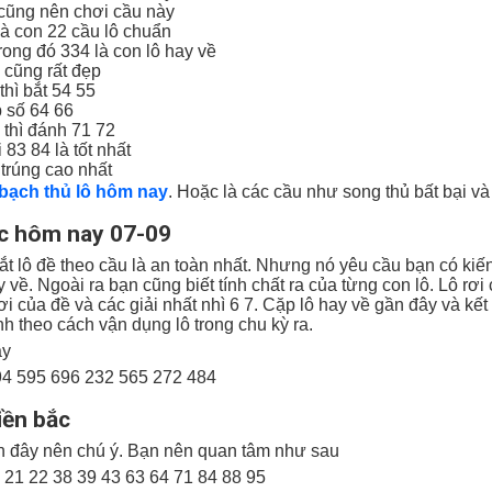
 cũng nên chơi cầu này
và con 22 cầu lô chuẩn
Trong đó 334 là con lô hay về
 cũng rất đẹp
thì bắt 54 55
 số 64 66
 thì đánh 71 72
83 84 là tốt nhất
 trúng cao nhất
bạch thủ lô hôm nay
. Hoặc là các cầu như song thủ bất bại và
ắc hôm nay 07-09
ắt lô đề theo cầu là an toàn nhất. Nhưng nó yêu cầu bạn có kiế
ay về. Ngoài ra bạn cũng biết tính chất ra của từng con lô. Lô r
ơi của đề và các giải nhất nhì 6 7. Cặp lô hay về gần đây và kết
h theo cách vận dụng lô trong chu kỳ ra.
ay
94 595 696 232 565 272 484
iền bắc
ần đây nên chú ý. Bạn nên quan tâm như sau
 21 22 38 39 43 63 64 71 84 88 95