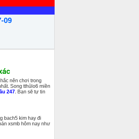
7-09
xác
chắc nên chơi trong
nhất. Song tthủlo6 miền
cầu 247
. Bạn sẽ tự tin
ng bach5 kim hay đi
đoán xsmb hôm nay như