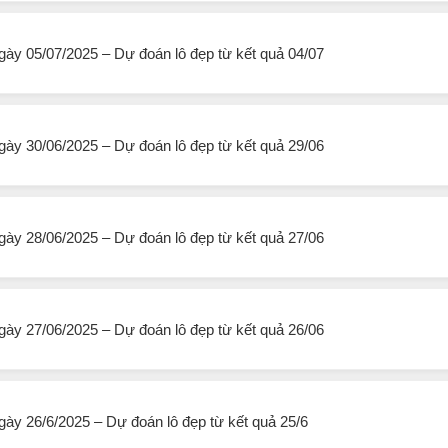
ày 05/07/2025 – Dự đoán lô đẹp từ kết quả 04/07
ày 30/06/2025 – Dự đoán lô đẹp từ kết quả 29/06
ày 28/06/2025 – Dự đoán lô đẹp từ kết quả 27/06
ày 27/06/2025 – Dự đoán lô đẹp từ kết quả 26/06
ày 26/6/2025 – Dự đoán lô đẹp từ kết quả 25/6