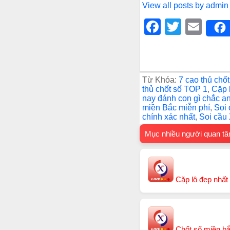
View all posts by admin
F
T
E
a
wi
m
c
tt
ail
e
er
Từ Khóa:
7 cao thủ chốt
b
thủ chốt số TOP 1
,
Cặp 
nay đánh con gì chắc a
o
miền Bắc miễn phí
,
Soi
chính xác nhất
,
Soi cầ
o
Mục nhiều người quan tâ
k
Cặp lô đẹp nhất
Chốt số miền b