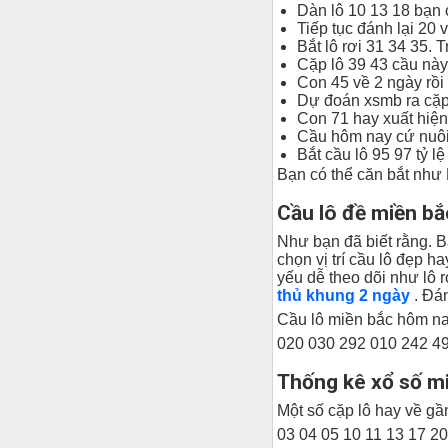
Dàn lô 10 13 18 bạn
Tiếp tục đánh lại 20 
Bắt lô rơi 31 34 35. 
Cặp lô 39 43 cầu này
Con 45 về 2 ngày rồi 
Dự đoán xsmb ra cặp
Con 71 hay xuất hiện
Cầu hôm nay cứ nuôi 
Bắt cầu lô 95 97 tỷ lệ
Bạn có thể căn bắt như
Cầu lô đề miền b
Như bạn đã biết rằng. B
chọn vị trí cầu lô đẹp h
yếu dễ theo dõi như lô r
thủ khung 2 ngày
. Đán
Cầu lô miền bắc hôm n
020 030 292 010 242 4
Thống kê xổ số m
Một số cặp lô hay về g
03 04 05 10 11 13 17 20