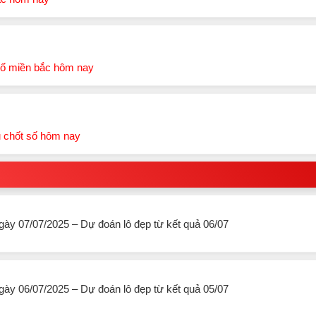
số miền bắc hôm nay
 chốt số hôm nay
ày 07/07/2025 – Dự đoán lô đẹp từ kết quả 06/07
ày 06/07/2025 – Dự đoán lô đẹp từ kết quả 05/07