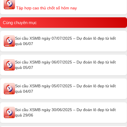
Tập hợp cao thủ chốt số hôm nay
Cùng chuyên mục
Soi cầu XSMB ngày 07/07/2025 – Dự đoán lô đẹp từ kết
quả 06/07
Soi cầu XSMB ngày 06/07/2025 – Dự đoán lô đẹp từ kết
quả 05/07
Soi cầu XSMB ngày 05/07/2025 – Dự đoán lô đẹp từ kết
quả 04/07
Soi cầu XSMB ngày 30/06/2025 – Dự đoán lô đẹp từ kết
quả 29/06