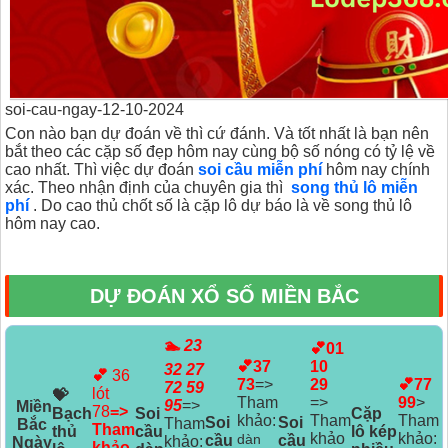
soi-cau-ngay-12-10-2024
Con nào bạn dự đoán về thì cứ đánh. Và tốt nhất là bạn nên
bắt theo các cặp số đẹp hôm nay cùng bộ số nóng có tỷ lệ về
cao nhất. Thì việc dự đoán
soi cầu miễn phí
hôm nay chính
xác. Theo nhận định của chuyên gia thì
song thủ lô miễn
phí
. Do cao thủ chốt số là cặp lô dự báo là về song thủ lô
hôm nay cao.
DỰ ĐOÁN XỔ SỐ MIỀN BẮC
🏊
23
💕01
💕37
10
32 27
💕
36
73
=>
29
💕77
72 59
lót
💝
Tham
=>
99
>
95
=>
Miền
78
=>
Bạch
Soi
Cặp
khảo:
Tham
Tham
Soi
Soi
Tham
Bắc
Tham
thủ
cầu
lô kép
khảo
khảo:
dàn
cầu
cầu
khảo:
Ngày
khảo