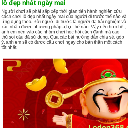
lô đẹp nhất ngày mai
Người chơi sẽ phải sắp xếp thời gian tiến hành nghiên cứu
cách chơi lô đẹp nhất ngày mai của người đi trước thế nào và
ứng dụng theo. Bởi người đi trước là người đã trải nghiệm và
xác nhận được phương pháp a,b,c thế nào. Vậy nên hơn hết,
anh em nên vào các nhóm chơi học hỏi cách đánh mà cao
thủ soi cầu đã sử dụng. Qua các bài hướng dẫn chia sẻ, góp
ý, anh em sẽ có được cầu chơi ngay cho bản thân một cách
tốt nhất.