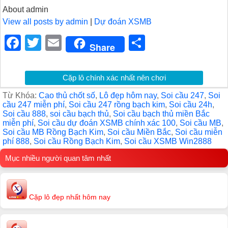
About admin
View all posts by admin
|
Dự đoán XSMB
F
T
E
S
Share
a
wi
m
h
c
tt
ail
ar
Cặp lô chính xác nhất nên chơi
e
er
e
Từ Khóa:
Cao thủ chốt số
,
Lô đẹp hôm nay
,
Soi cầu 247
,
Soi
b
cầu 247 miễn phí
,
Soi cầu 247 rồng bạch kim
,
Soi cầu 24h
,
Soi cầu 888
,
soi cầu bạch thủ
,
Soi cầu bạch thủ miền Bắc
o
miễn phí
,
Soi cầu dự đoán XSMB chính xác 100
,
Soi cầu MB
,
Soi cầu MB Rồng Bạch Kim
,
Soi cầu Miền Bắc
,
Soi cầu miễn
o
phí 888
,
Soi cầu Rồng Bạch Kim
,
Soi cầu XSMB Win2888
k
Mục nhiều người quan tâm nhất
Cặp lô đẹp nhất hôm nay