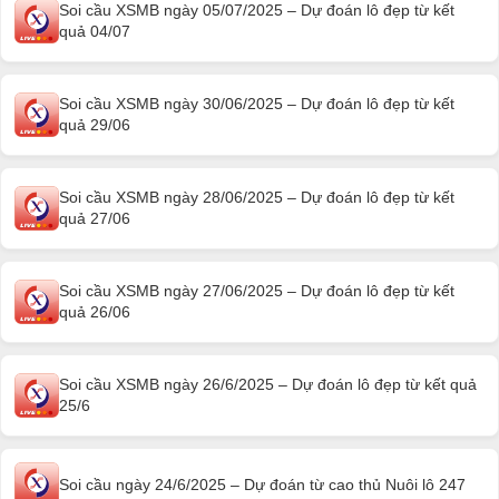
Soi cầu XSMB ngày 05/07/2025 – Dự đoán lô đẹp từ kết
quả 04/07
Soi cầu XSMB ngày 30/06/2025 – Dự đoán lô đẹp từ kết
quả 29/06
Soi cầu XSMB ngày 28/06/2025 – Dự đoán lô đẹp từ kết
quả 27/06
Soi cầu XSMB ngày 27/06/2025 – Dự đoán lô đẹp từ kết
quả 26/06
Soi cầu XSMB ngày 26/6/2025 – Dự đoán lô đẹp từ kết quả
25/6
Soi cầu ngày 24/6/2025 – Dự đoán từ cao thủ Nuôi lô 247