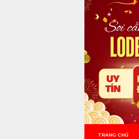
TRANG CHỦ