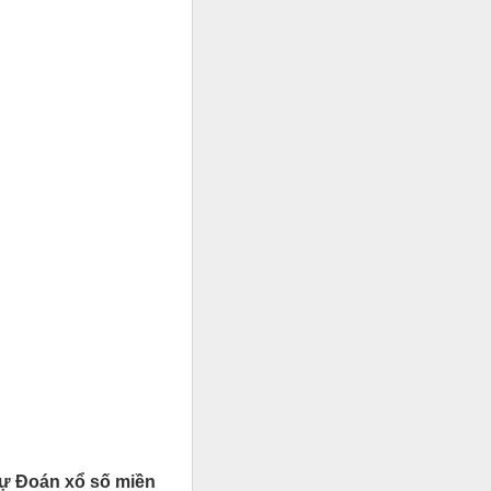
Dự Đoán xổ số miền