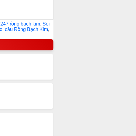
 247 rồng bạch kim
,
Soi
oi cầu Rồng Bạch Kim
,