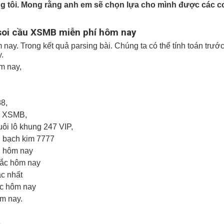
ng tôi. Mong rằng anh em sẽ chọn lựa cho mình được các 
soi cầu XSMB miễn phí hôm nay
 nay. Trong kết quả parsing bài. Chúng ta có thể tính toán trướ
.
m nay,
88,
u XSMB,
ôi lô khung 247 VIP,
g bạch kim 7777
h hôm nay
bắc hôm nay
c nhất
ắc hôm nay
ôm nay.
,