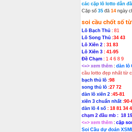
các cặp lô lotto dẫn 
Cặp số
35
đã
14
ngày ch
soi cầu chốt số t
Lô Bạch Thủ
: 81
Lô Song Thủ
:34 43
Lô Xiên 2
: 31 83
Lô Xiên 3
: 41-95
Đề Chạm
: 1 4 6 8 9
<=> xem thêm
:
dàn lô 
cầu lotto đẹp nhất từ
bạch thủ lô
:98
song thủ lô
:27 72
dàn lô xiên 2
:45-81
xiên 3 chuẩn nhất
:90-
dàn lô 4 số
: 18 81 34 
chạm 2 đầu mb : 18 1
<=> xem thêm
:
cặp so
Soi Cầu dự đoán XSM