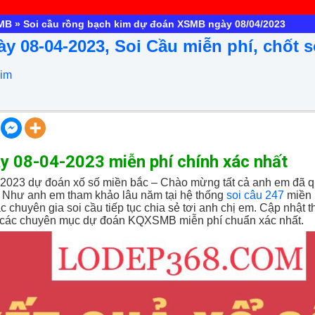
MB
»
Soi cầu rồng bạch kim dự đoán XSMB ngày 08/04/2023
ày 08-04-2023, Soi Cầu miễn phí, chốt 
kim
y 08-04-2023 miễn phí chính xác nhất
2023 dự đoán xố số miền bắc – Chào mừng tất cả anh em đã qua
 Như anh em tham khảo lâu năm tại hệ thống
soi câu 247
miền 
ác chuyên gia soi cầu tiếp tục chia sẻ tơi anh chị em. Cập nhật
g các chuyên mục dự đoán KQXSMB miễn phí chuẩn xác nhất.