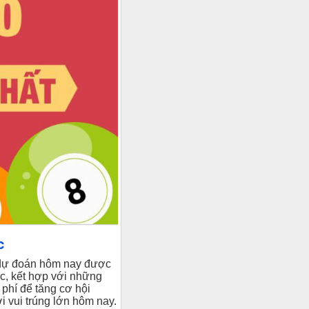
c
 dự đoán hôm nay được
ớc, kết hợp với những
 phí để tăng cơ hội
i vui trúng lớn hôm nay.