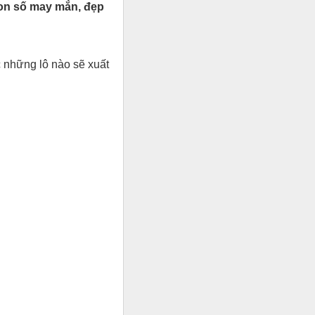
con số may mắn, đẹp
c những lô nào sẽ xuất