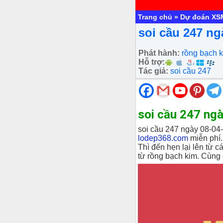
Trang chủ
»
Dự đoán XS
soi cầu 247 ng
Phát hành:
rồng bạch 
Hỗ trợ:
Tác giả:
soi cầu 247
soi cầu 247 ngà
soi cầu 247 ngày 08-04-
lodep368.com
miễn phí.
Thì đến hẹn lại lên từ c
từ rồng bạch kim. Cùn