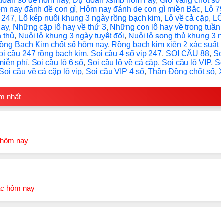
đoán số de hôm nay
,
Dự đoán xsmb hôm nay
,
Giờ vàng chốt số
m nay đánh đề con gì
,
Hôm nay đánh de con gì miền Bắc
,
Lô 7
 247
,
Lô kép nuôi khung 3 ngày rồng bạch kim
,
Lô về cả cặp
,
LÔ
nay
,
Những cặp lô hay về thứ 3
,
Những con lô hay về trong tuần
 thủ
,
Nuôi lô khung 3 ngày tuyệt đối
,
Nuôi lô song thủ khung 3 
ồng Bạch Kim chốt số hôm nay
,
Rồng bạch kim xiên 2 xác suất
oi cầu 247 rồng bạch kim
,
Soi cầu 4 số vip 247
,
SOI CẦU 88
,
So
miễn phí
,
Soi cầu lô 6 số
,
Soi cầu lô về cả cặp
,
Soi cầu lô VIP
,
S
Soi cầu về cả cặp lô vip
,
Soi cầu VIP 4 số
,
Thần Đồng chốt số
,
m nhất
 hôm nay
ắc hôm nay