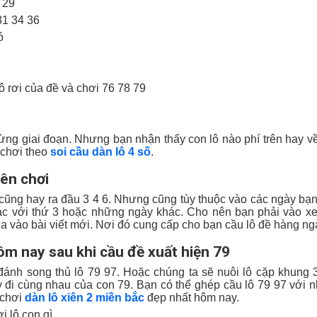
 29
31 34 36
ó
ô rơi của đề và chơi 76 78 79
ừng giai đoạn. Nhưng bạn nhận thấy con lô nào phí trên hay v
 chơi theo
soi cầu dàn lô 4 số
.
ên chơi
cũng hay ra đầu 3 4 6. Nhưng cũng tùy thuộc vào các ngày bạn
ác với thứ 3 hoặc những ngày khác. Cho nên bạn phải vào x
a vào bài viết mới. Nơi đó cung cấp cho bạn cầu lô đề hàng ng
ôm nay sau khi cầu đề xuất hiện 79
 đánh song thủ lô 79 97. Hoặc chúng ta sẽ nuôi lô cặp khung 
 đi cùng nhau của con 79. Bạn có thể ghép cầu lô 79 97 với n
 chơi
dàn lô xiên 2 miền bắc
đẹp nhất hôm nay.