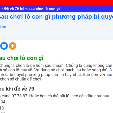
m
»
Đề về 79 hôm sau chơi lô con gì
au chơi lô con gì phương pháp bí quyế
kim
u chơi lô con gì
 chúng ta chon lô đề hôm sau chuẩn. Chúng ta cũng không cần
ột số con lô hay về. Và dùng nó chơi bạch thủ hoặc song thủ lô.
ính là bí quyết phương pháp chơi lô hay nhất. Bạn đến với
soi
 chọn số chuẩn để chơi
au khi đề về 79
 cùng 97 78 87. Hoặc bạn có thể bắt lô theo các đầu như sau.
 04
13