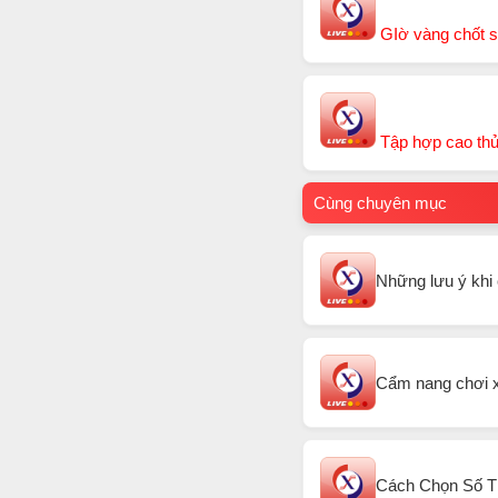
GIờ vàng chốt 
Tập hợp cao thủ
Cùng chuyên mục
Những lưu ý khi 
Cẩm nang chơi xổ
Cách Chọn Số Th