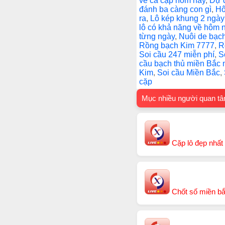
về cả cặp hôm nay
,
Dự 
đánh ba càng con gì
,
Hô
ra
,
Lô kép khung 2 ngày
lô có khả năng về hôm 
từng ngày
,
Nuôi de bạch
Rồng bạch Kim 7777
,
R
Soi cầu 247 miễn phí
,
S
cầu bạch thủ miền Bắc 
Kim
,
Soi cầu Miền Bắc
,
cặp
Mục nhiều người quan tâ
Cặp lô đẹp nhất
Chốt số miền b