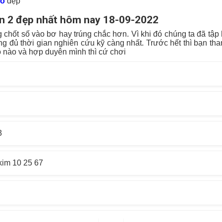
số
đẹp
ên 2 đẹp nhất hôm nay 18-09-2022
 chốt số vào bơ hay trúng chắc hơn. Vì khi đó chúng ta đã tậ
ng đủ thời gian nghiên cứu kỹ càng nhất. Trước hết thì bạn th
ô nào và hợp duyên mình thì cứ chơi
3
kim 10 25 67