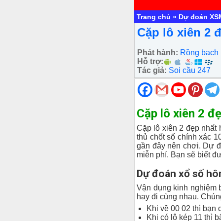
Trang chủ
»
Dự đoán XS
Cặp lô xiên 2 
Phát hành:
Rồng bạch 
Hỗ trợ:
Tác giả:
Soi cầu 247
Cặp lô xiên 2 đ
Cặp lô xiên 2 đẹp nhất 
thủ chốt số chính xác 
gần đây nên chơi. Dự 
miễn phí. Bạn sẽ biết đ
Dự đoán xổ số hô
Vận dụng kinh nghiệm b
hay đi cùng nhau. Chún
Khi về 00 02 thì bạn 
Khi có lô kép 11 thì 