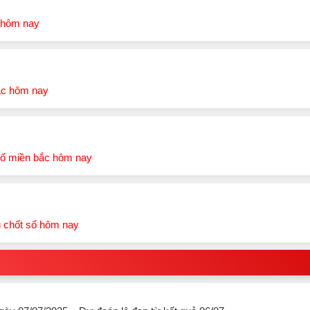
 hôm nay
ắc hôm nay
số miền bắc hôm nay
 chốt số hôm nay