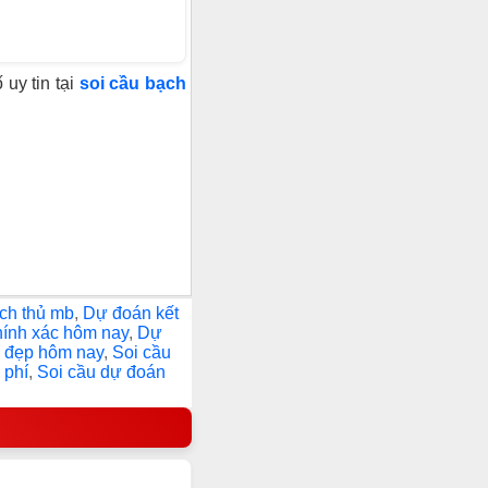
 uy tin tại
soi cầu bạch
ch thủ mb
,
Dự đoán kết
hính xác hôm nay
,
Dự
 đẹp hôm nay
,
Soi cầu
 phí
,
Soi cầu dự đoán