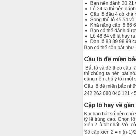
Bạn nên đánh 20 21 v
Lô 34 ra thì nên đán
Cầu lô đầu 4 có khả 
Song thủ lô 45 54 và
Khả năng cặp lô 66 67
Bạn có thể đánh đượ
Lô 48 84 về là hay ra
Dàn lô 88 89 98 99 c
Bạn có thể căn bắt như
Cầu lô đề miền b
Bắt lô và đề theo cầu rấ
thì chúng ta nên bắt n
cũng nên chú ý tới một số
Cầu lô đề miền bắc nhữ
242 262 080 040 121 4
Cặp lô hay về gần
Khi bạn bắt số nên chú 
tỷ lệ trúng cao. Chọn l
xiên 2 là tốt nhất. Với c
Số cặp xiên 2 = n.(n-1)