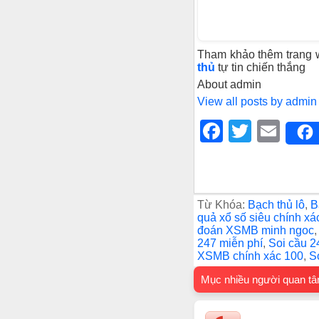
Tham khảo thêm trang we
thủ
tự tin chiến thắng
About admin
View all posts by admin
F
T
E
a
wi
m
c
tt
ail
e
er
Từ Khóa:
Bạch thủ lô
,
B
b
quả xổ số siêu chính x
đoán XSMB minh ngoc
o
247 miễn phí
,
Soi cầu 2
XSMB chính xác 100
,
S
o
Mục nhiều người quan tâ
k