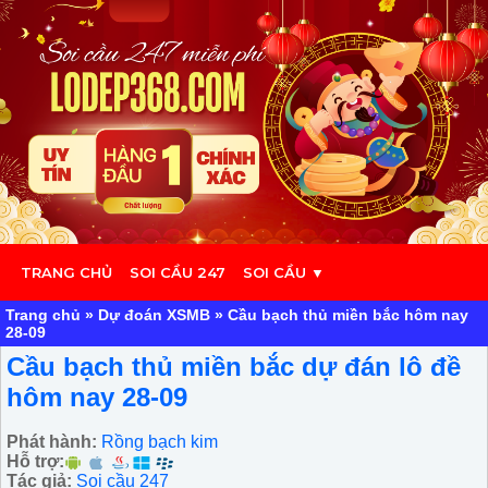
TRANG CHỦ
SOI CẦU 247
SOI CẦU ▼
Trang chủ
»
Dự đoán XSMB
»
Cầu bạch thủ miền bắc hôm nay
28-09
Cầu bạch thủ miền bắc dự đán lô đề
hôm nay 28-09
Phát hành:
Rồng bạch kim
Hỗ trợ:
Tác giả:
Soi cầu 247