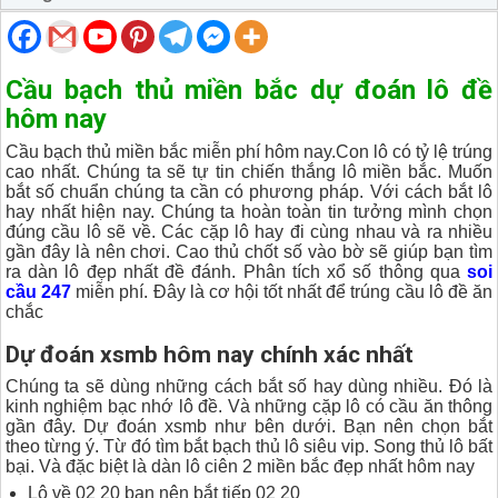
Cầu bạch thủ miền bắc dự đoán lô đề
hôm nay
Cầu bạch thủ miền bắc miễn phí hôm nay.Con lô có tỷ lệ trúng
cao nhất. Chúng ta sẽ tự tin chiến thắng lô miền bắc. Muốn
bắt số chuẩn chúng ta cần có phương pháp. Với cách bắt lô
hay nhất hiện nay. Chúng ta hoàn toàn tin tưởng mình chọn
đúng cầu lô sẽ về. Các cặp lô hay đi cùng nhau và ra nhiều
gần đây là nên chơi. Cao thủ chốt số vào bờ sẽ giúp bạn tìm
ra dàn lô đẹp nhất đề đánh. Phân tích xổ số thông qua
soi
cầu 247
miễn phí. Đây là cơ hội tốt nhất để trúng cầu lô đề ăn
chắc
Dự đoán xsmb hôm nay chính xác nhất
Chúng ta sẽ dùng những cách bắt số hay dùng nhiều. Đó là
kinh nghiệm bạc nhớ lô đề. Và những cặp lô có cầu ăn thông
gần đây. Dự đoán xsmb như bên dưới. Bạn nên chọn bắt
theo từng ý. Từ đó tìm bắt bạch thủ lô siêu vip. Song thủ lô bất
bại. Và đặc biệt là dàn lô ciên 2 miền bắc đẹp nhất hôm nay
Lô về 02 20 bạn nên bắt tiếp 02 20