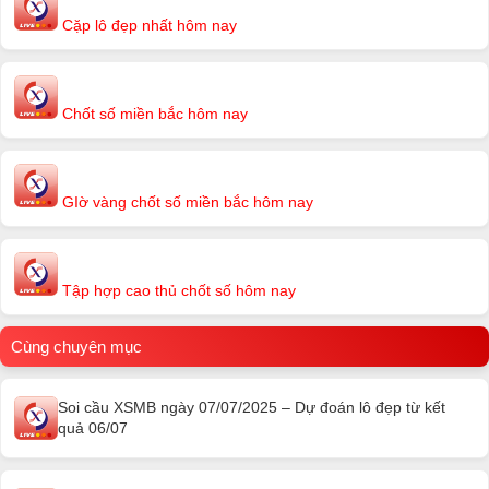
Cặp lô đẹp nhất hôm nay
Chốt số miền bắc hôm nay
GIờ vàng chốt số miền bắc hôm nay
Tập hợp cao thủ chốt số hôm nay
Cùng chuyên mục
Soi cầu XSMB ngày 07/07/2025 – Dự đoán lô đẹp từ kết
quả 06/07