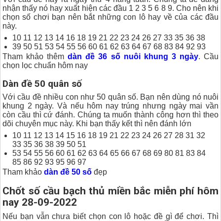
nhận thấy nó hay xuất hiện các đầu 1 2 3 5 6 8 9. Cho nên khi
chọn số chơi bạn nên bắt những con lô hay về của các đầu
này.
10 11 12 13 14 16 18 19 21 22 23 24 26 27 33 35 36 38
39 50 51 53 54 55 56 60 61 62 63 64 67 68 83 84 92 93
Tham khảo thêm
dàn đề 36 số nuôi khung 3 ngày
. Cầu
chọn lọc chuẩn hôm nay
Dàn đề 50 quân số
Với cầu đề nhiều con như 50 quân số. Bạn nên dùng nó nuôi
khung 2 ngày. Và nếu hôm nay trúng nhưng ngày mai vần
còn cầu thì cứ đánh. Chúng ta muốn thành công hơn thì theo
dõi chuyên mục này. Khi bạn thấy kết thì nên đánh lớn
10 11 12 13 14 15 16 18 19 21 22 23 24 26 27 28 31 32
33 35 36 38 39 50 51
53 54 55 56 60 61 62 63 64 65 66 67 68 69 80 81 83 84
85 86 92 93 95 96 97
Tham khảo
dàn đề 50 số
đẹp
Chốt số cầu bạch thủ miền bắc miễn phí hôm
nay 28-09-2022
Nếu bạn vẫn chưa biết chọn con lô hoặc đề gì để chơi. Thì