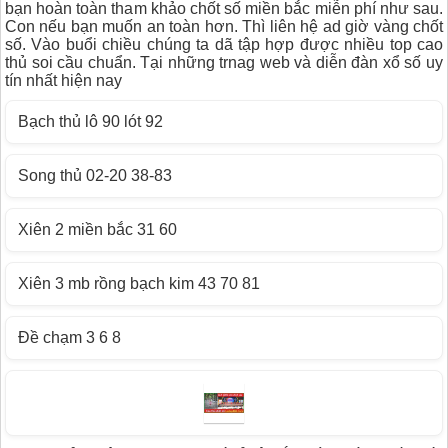
bạn hoàn toàn tham khảo chốt số miền bắc miễn phí như sau.
Con nếu bạn muốn an toàn hơn. Thì liên hệ ad giờ vàng chốt
số. Vào buổi chiều chúng ta dã tập hợp được nhiều top cao
thủ soi cầu chuẩn. Tại những trnag web và diễn đàn xổ số uy
tín nhất hiện nay
Bạch thủ lô 90 lót 92
Song thủ 02-20 38-83
Xiên 2 miền bắc 31 60
Xiên 3 mb rồng bạch kim 43 70 81
Đề chạm 3 6 8