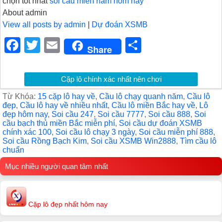
chọn tốt nhất
soi cầu miền nam hôm nay
About admin
View all posts by admin
|
Dự đoán XSMB
F
T
E
S
Share
a
wi
m
h
c
tt
ail
ar
Cặp lô chính xác nhất nên chơi
e
er
e
Từ Khóa:
15 cặp lô hay về
,
Cầu lô chạy quanh năm
,
Cầu lô
b
đẹp
,
Cầu lô hay về nhiều nhất
,
Cầu lô miền Bắc hay về
,
Lô
đẹp hôm nay
,
Soi cầu 247
,
Soi cầu 7777
,
Soi cầu 888
,
Soi
o
cầu bạch thủ miền Bắc miễn phí
,
Soi cầu dự đoán XSMB
chính xác 100
,
Soi cầu lô chạy 3 ngày
,
Soi cầu miễn phí 888
,
o
Soi cầu Rồng Bạch Kim
,
Soi cầu XSMB Win2888
,
Tìm cầu lô
chuẩn
k
Mục nhiều người quan tâm nhất
Cặp lô đẹp nhất hôm nay