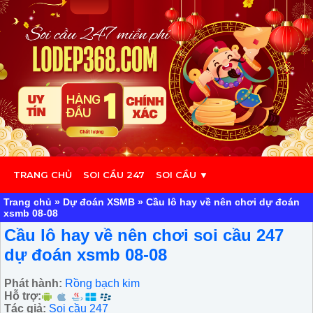
TRANG CHỦ
SOI CẦU 247
SOI CẦU ▼
Trang chủ
»
Dự đoán XSMB
»
Cầu lô hay về nên chơi dự đoán
xsmb 08-08
Cầu lô hay về nên chơi soi cầu 247
dự đoán xsmb 08-08
Phát hành:
Rồng bạch kim
Hỗ trợ:
Tác giả:
Soi cầu 247