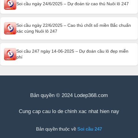
Soi cầu ngày 24/6/2025 – Dự đoán từ cao thủ Nuôi lô 247
Soi cầu ngày 22/6/2025 – Cao thủ chốt số miền Bắc chuẩn
xác cùng Nuôi lô 247
Soi cầu 247 ngày 14-06-2025 – Dự đoán cầu lô đẹp miễn
phí
Bản quyền © 2024 Lodep368.com
Cung cap cau lo de chinh xac nhat hien nay
Bản quyền thuộc về
Soi cầu 247