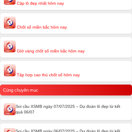
Cặp lô đẹp nhất hôm nay
Chốt số miền bắc hôm nay
GIờ vàng chốt số miền bắc hôm nay
Tập hợp cao thủ chốt số hôm nay
Cùng chuyên mục
Soi cầu XSMB ngày 07/07/2025 – Dự đoán lô đẹp từ kết
quả 06/07
Soi cầu XSMB ngày 06/07/2025 – Dự đoán lô đẹp từ kết