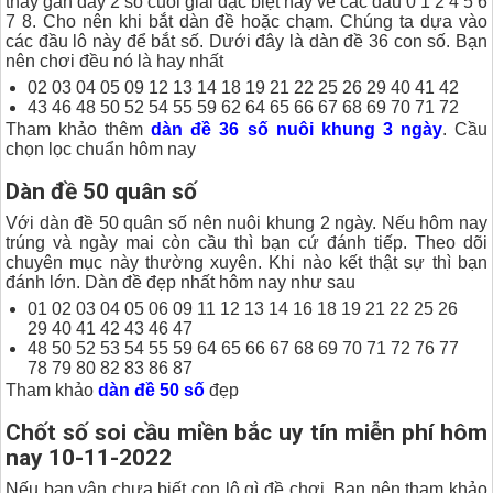
thấy gần đây 2 số cuối giải đặc biệt hay về các đầu 0 1 2 4 5 6
7 8. Cho nên khi bắt dàn đề hoặc chạm. Chúng ta dựa vào
các đầu lô này để bắt số. Dưới đây là dàn đề 36 con số. Bạn
nên chơi đều nó là hay nhất
02 03 04 05 09 12 13 14 18 19 21 22 25 26 29 40 41 42
43 46 48 50 52 54 55 59 62 64 65 66 67 68 69 70 71 72
Tham khảo thêm
dàn đề 36 số nuôi khung 3 ngày
. Cầu
chọn lọc chuẩn hôm nay
Dàn đề 50 quân số
Với dàn đề 50 quân số nên nuôi khung 2 ngày. Nếu hôm nay
trúng và ngày mai còn cầu thì bạn cứ đánh tiếp. Theo dõi
chuyên mục này thường xuyên. Khi nào kết thật sự thì bạn
đánh lớn. Dàn đề đẹp nhất hôm nay như sau
01 02 03 04 05 06 09 11 12 13 14 16 18 19 21 22 25 26
29 40 41 42 43 46 47
48 50 52 53 54 55 59 64 65 66 67 68 69 70 71 72 76 77
78 79 80 82 83 86 87
Tham khảo
dàn đề 50 số
đẹp
Chốt số soi cầu miền bắc uy tín miễn phí hôm
nay 10-11-2022
Nếu bạn vận chưa biết con lô gì đề chơi. Bạn nên tham khảo