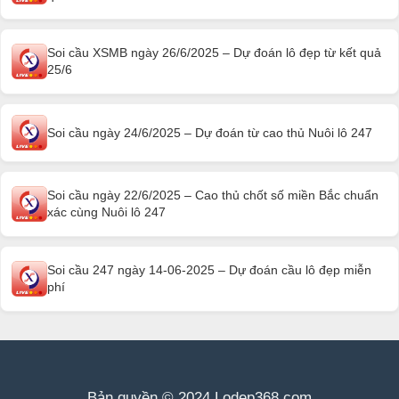
Soi cầu XSMB ngày 26/6/2025 – Dự đoán lô đẹp từ kết quả
25/6
Soi cầu ngày 24/6/2025 – Dự đoán từ cao thủ Nuôi lô 247
Soi cầu ngày 22/6/2025 – Cao thủ chốt số miền Bắc chuẩn
xác cùng Nuôi lô 247
Soi cầu 247 ngày 14-06-2025 – Dự đoán cầu lô đẹp miễn
phí
Bản quyền © 2024 Lodep368.com