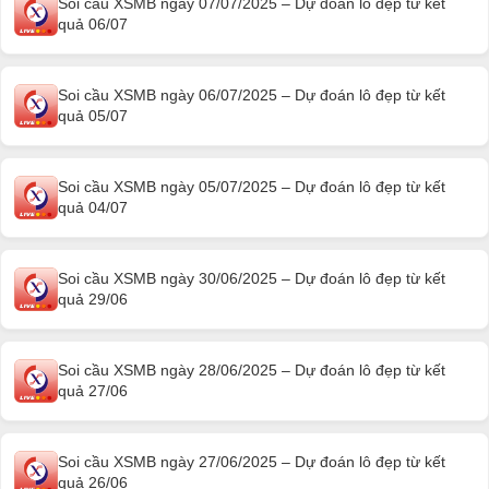
Soi cầu XSMB ngày 07/07/2025 – Dự đoán lô đẹp từ kết
quả 06/07
Soi cầu XSMB ngày 06/07/2025 – Dự đoán lô đẹp từ kết
quả 05/07
Soi cầu XSMB ngày 05/07/2025 – Dự đoán lô đẹp từ kết
quả 04/07
Soi cầu XSMB ngày 30/06/2025 – Dự đoán lô đẹp từ kết
quả 29/06
Soi cầu XSMB ngày 28/06/2025 – Dự đoán lô đẹp từ kết
quả 27/06
Soi cầu XSMB ngày 27/06/2025 – Dự đoán lô đẹp từ kết
quả 26/06