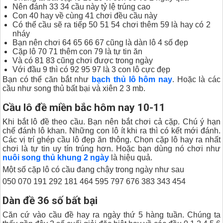
Nên đánh 33 34 cầu này tỷ lệ trúng cao
Con 40 hay về cùng 41 chơi đều cầu này
Có thể cầu sẽ ra tiếp 50 51 54 chơi thêm 59 là hay có 2
nháy
Bạn nên chơi 64 65 66 67 cũng là dàn lô 4 số đẹp
Cặp lô 70 71 thêm con 79 là tự tin ăn
Và có 81 83 cũng chơi được trong ngày
Với đầu 9 thì có 92 95 97 là 3 con lô cực đẹp
Bạn có thể căn bắt như
bạch thủ lô hôm nay
. Hoặc là các
cầu như song thủ bất bại và xiên 2 3 mb.
Cầu lô đề miền bắc hôm nay 10-11
Khi bắt lô đề theo cầu. Bạn nên bắt chơi cả cặp. Chú ý hạn
chế đánh lô khan. Những con lô ít khi ra thì có kết mới đánh.
Các vị trí ghép cầu lô đẹp ăn thông. Chọn cặp lô hay ra nhất
chơi là tự tin uy tín trúng hơn. Hoặc bạn dùng nó chơi như
nuôi song thủ khung 2 ngày
là hiệu quả.
Một số cặp lô có cầu đang chậy trong ngày như sau
050 070 191 292 181 464 595 797 676 383 343 454
Dàn đề 36 số bất bại
Căn cứ vào cầu đề hay ra ngày thứ 5 hàng tuần. Chúng ta